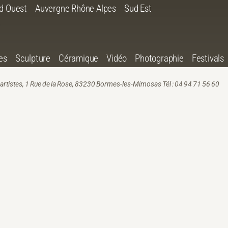
d Ouest
Auvergne Rhône Alpes
Sud Est
es
Sculpture
Céramique
Vidéo
Photographie
Festivals
artistes, 1 Rue de la Rose, 83230 Bormes-les-Mimosas Tél : 04 94 71 56 60