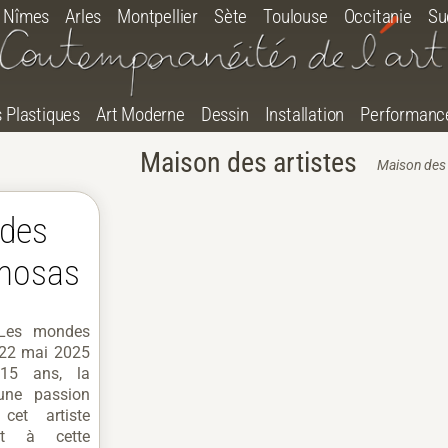
Nîmes
Arles
Montpellier
Sète
Toulouse
Occitanie
Su
s Plastiques
Art Moderne
Dessin
Installation
Performanc
Maison des artistes
Maison des 
ndes
imosas
 Les mondes
 22 mai 2025
 15 ans, la
une passion
cet artiste
est à cette