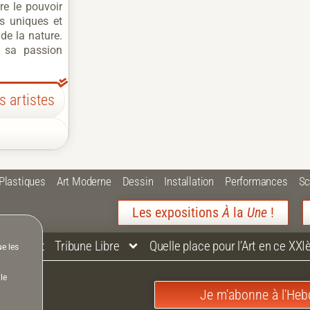
re le pouvoir
ts uniques et
 de la nature.
, sa passion
 artistes
 Plastiques
Art Moderne
Dessin
Installation
Performances
Sc
Les expositions
À
la
Une
!
Contact
Tribune Libre
Quelle place pour l’Art en ce XXI
ue les
le
Je m'abonne à l'Heb