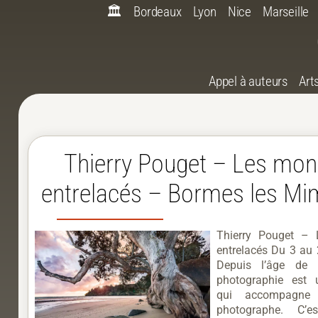
🏛️
Bordeaux
Lyon
Nice
Marseille
Appel à auteurs
Art
Thierry Pouget – Les mo
entrelacés – Bormes les M
Thierry Pouget –
entrelacés Du 3 au
Depuis l’âge de
photographie est 
qui accompagne 
photographe. C’