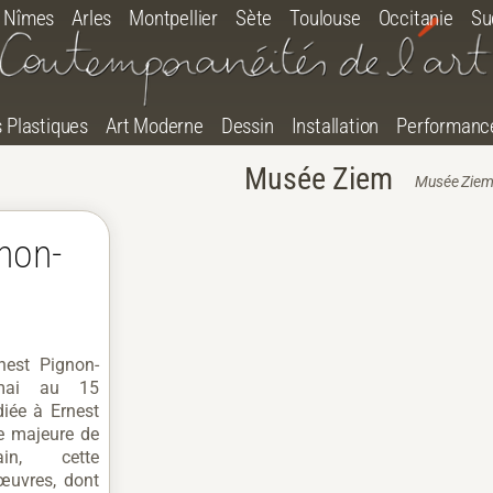
Nîmes
Arles
Montpellier
Sète
Toulouse
Occitanie
Su
s Plastiques
Art Moderne
Dessin
Installation
Performanc
Musée Ziem
Musée Ziem, 
gnon-
nest Pignon-
mai au 15
iée à Ernest
re majeure de
ain, cette
œuvres, dont