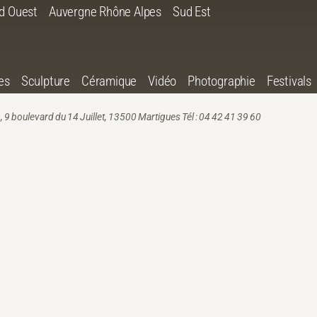
d Ouest
Auvergne Rhône Alpes
Sud Est
es
Sculpture
Céramique
Vidéo
Photographie
Festivals
9 boulevard du 14 Juillet, 13500 Martigues Tél : 04 42 41 39 60