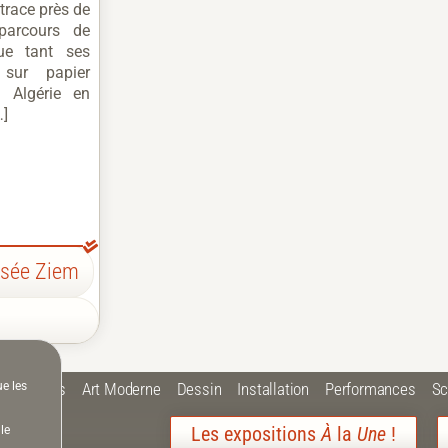
etrace près de
parcours de
que tant ses
 sur papier
n Algérie en
…]
sée Ziem
ue les
 Plastiques
Art Moderne
Dessin
Installation
Performances
Sc
Les expositions
À
la
Une
!
le