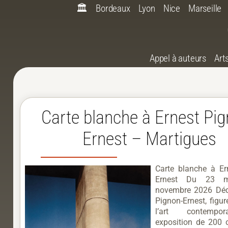
🏛️
Bordeaux
Lyon
Nice
Marseille
Appel à auteurs
Art
Carte blanche à Ernest Pi
Ernest – Martigues
Carte blanche à Er
Ernest Du 23 
novembre 2026 Déd
Pignon-Ernest, figu
l’art contempor
exposition de 200 