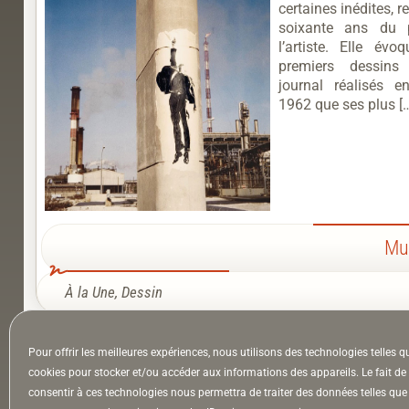
certaines inédites, r
soixante ans du 
l’artiste. Elle évo
premiers dessins
journal réalisés e
1962 que ses plus [
Mu
À la Une
,
Dessin
Pour offrir les meilleures expériences, nous utilisons des technologies telles q
À la Une
Appel à auteurs
Arts
cookies pour stocker et/ou accéder aux informations des appareils. Le fait de
consentir à ces technologies nous permettra de traiter des données telles que 