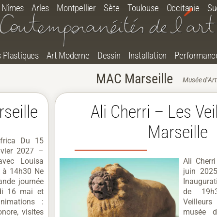
Nîmes
Arles
Montpellier
Sète
Toulouse
Occitanie
Su
s Plastiques
Art Moderne
Dessin
Installation
Performanc
MAC Marseille
Musée d’Art
seille
Ali Cherri – Les Vei
Marseille
frica Du 15
vier 2027 –
 avec Louisa
Ali Cherr
i à 14h30 Ne
juin 202
ande journée
Inaugurati
di 16 mai et
de 19h3
nimations :
Veilleur
onore, visites
musée d’