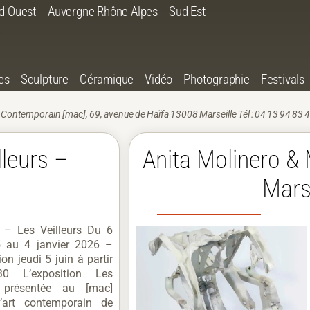
d Ouest
Auvergne Rhône Alpes
Sud Est
es
Sculpture
Céramique
Vidéo
Photographie
Festivals
 Contemporain [mac], 69, avenue de Haïfa 13008 Marseille Tél : 04 13 94 83 4
lleurs –
Anita Molinero &
Marse
i – Les Veilleurs Du 6
5 au 4 janvier 2026 –
on jeudi 5 juin à partir
0 L’exposition Les
s présentée au [mac]
art contemporain de