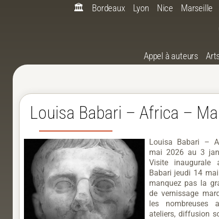
🏛️
Bordeaux
Lyon
Nice
Marseille
Appel à auteurs
Art
Louisa Babari – Africa – Mar
Louisa Babari – A
mai 2026 au 3 jan
Visite inaugurale
Babari jeudi 14 ma
manquez pas la gr
de vernissage mar
les nombreuses a
ateliers, diffusion s