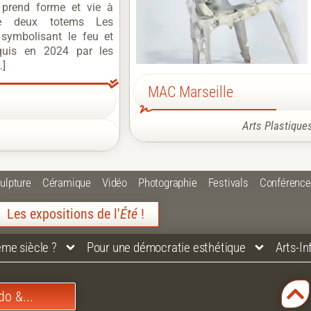
e prend forme et vie à
de deux totems Les
, symbolisant le feu et
cquis en 2024 par les
…]
MAC Marseille
Arts Plastique
ulpture
Céramique
Vidéo
Photographie
Festivals
Conférenc
Les expositions de l'
Été
!
ème siècle ?
Pour une démocratie esthétique
Arts-I
do &...