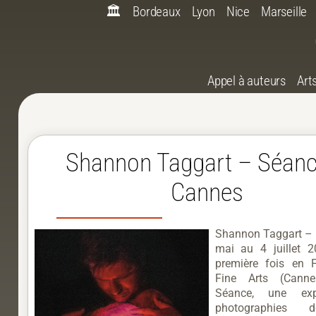
🏛️
Bordeaux
Lyon
Nice
Marseille
Appel à auteurs
Art
Shannon Taggart – Séanc
Cannes
Shannon Taggart –
mai au 4 juillet 
première fois en 
Fine Arts (Canne
Séance, une exp
photographies d