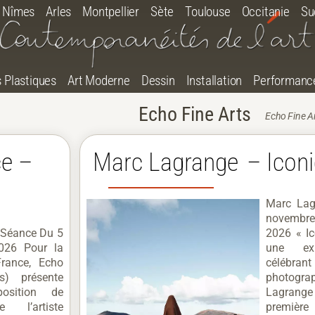
Nîmes
Arles
Montpellier
Sète
Toulouse
Occitanie
Su
s Plastiques
Art Moderne
Dessin
Installation
Performanc
Echo Fine Arts
Echo Fine A
e –
Marc Lagrange – Icon
Marc Lag
novembre
 Séance Du 5
2026 « I
2026 Pour la
une expo
France, Echo
céléb
s) présente
photog
osition de
Lagrange
e l’artiste
première