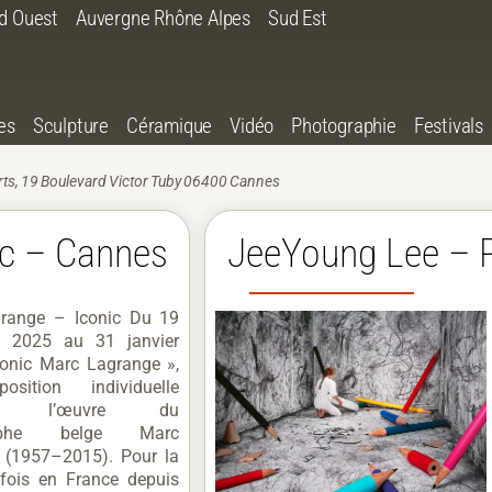
d Ouest
Auvergne Rhône Alpes
Sud Est
es
Sculpture
Céramique
Vidéo
Photographie
Festivals
rts, 19 Boulevard Victor Tuby 06400 Cannes
ic – Cannes
JeeYoung Lee – 
range – Iconic Du 19
 2025 au 31 janvier
conic Marc Lagrange »,
sition individuelle
rant l’œuvre du
raphe belge Marc
 (1957–2015). Pour la
 fois en France depuis