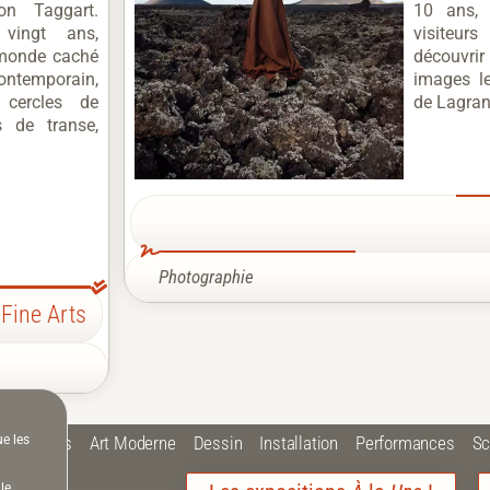
on Taggart.
10 ans, 
vingt ans,
visiteu
 monde caché
découvri
ontemporain,
images l
 cercles de
de Lagran
s de transe,
Photographie
Fine Arts
ue les
 Plastiques
Art Moderne
Dessin
Installation
Performances
Sc
le