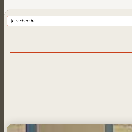
Search
for: