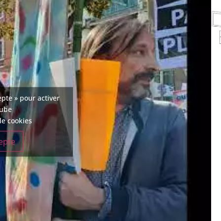
epte » pour activer
tube
de cookies
cepte