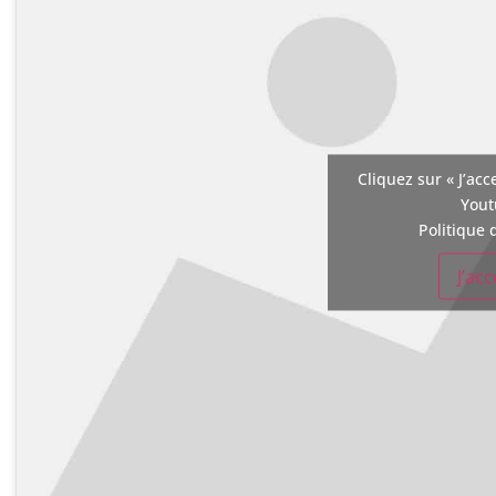
Cliquez sur « J’acc
You
Politique 
J’ac