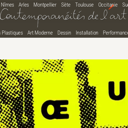
Nîmes
Arles
Montpellier
Sète
Toulouse
Occitanie
Su
s Plastiques
Art Moderne
Dessin
Installation
Performanc
tton