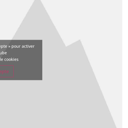
epte » pour activer
tube
de cookies
cepte