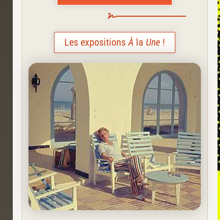
Les expositions
À
la
Une
!