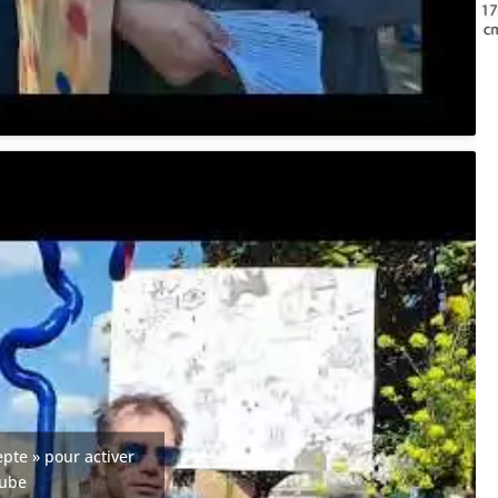
epte » pour activer
tube