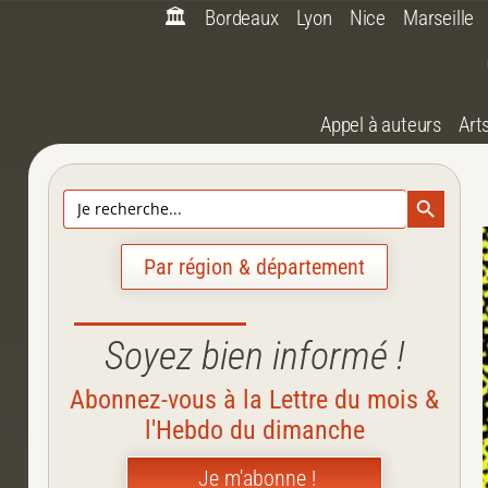
🏛️
Bordeaux
Lyon
Nice
Marseille
Appel à auteurs
Art
Search Bu
Search
for:
Par région & département
Soyez bien informé !
Abonnez-vous à la Lettre du mois &
l'Hebdo du dimanche
Je m'abonne !