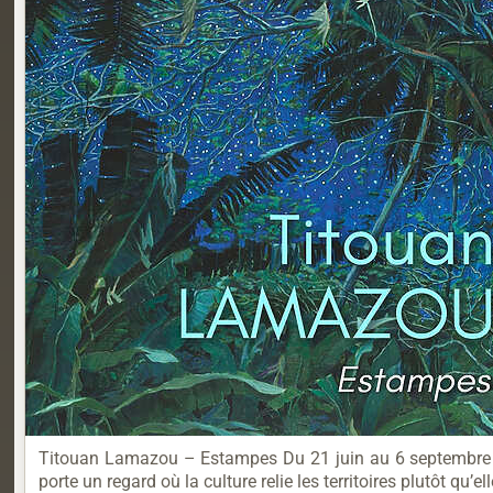
Titouan Lamazou – Estampes Du 21 juin au 6 septembre 20
porte un regard où la culture relie les territoires plutôt qu’el