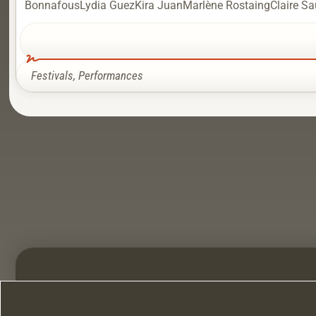
BonnafousLydia GuezKira JuanMarlène RostaingClaire Sau
Festivals
,
Performances