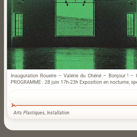
Inauguration Roueïre – Valérie du Chéné – Bonjour ! – C
PROGRAMME : 28 juin 17h-23h Exposition en nocturne, spect
Arts Plastiques
,
Installation