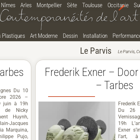
Nîmes
Arles
Montpellier
Sète
Toulouse
Occitanie
Su
s Plastiques
Art Moderne
Dessin
Installation
Performanc
Le Parvis
Le Parvis, 
Tarbes
Frederik Exner – Door
– Tarbes
agnes Du 10
mbre 2026 –
9 juin à 19h
Frederik 
s de Nicky
Du 26 
ment Huynh,
Vernissag
ain-Jacques
19h L’ar
ia Marquina,
Exner s’i
ilippe Pujo,
l’art, à