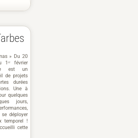
Tarbes
amas » Du 20
1ᵉʳ février
Ce est un
l de projets
urtes durées
tions. Une à
our quelques
ues jours,
rformances,
 se déployer
x temporel !
ccueilli cette