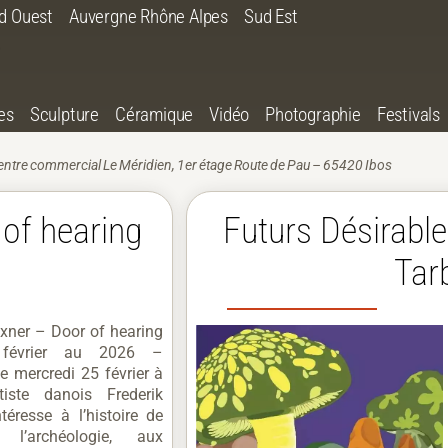
d Ouest
Auvergne Rhône Alpes
Sud Est
es
Sculpture
Céramique
Vidéo
Photographie
Festivals
Centre commercial Le Méridien, 1er étage Route de Pau – 65420 Ibos
 of hearing
Futurs Désirable
Tar
Exner – Door of hearing
février au 2026 –
e mercredi 25 février à
tiste danois Frederik
ntéresse à l’histoire de
 l’archéologie, aux