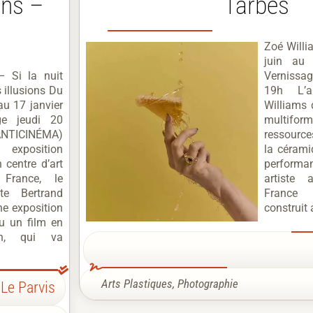
ons –
Tarbes
Zoé Willi
juin au
– Si la nuit
Vernissa
 illusions Du
19h L’a
u 17 janvier
Williams 
ge jeudi 20
multiform
ANTICINÉMA)
ressource
 exposition
la cérami
 centre d’art
perform
 France, le
artiste 
ste Bertrand
France
e exposition
construit 
u un film en
ion, qui va
Arts Plastiques
,
Photographie
Le Parvis