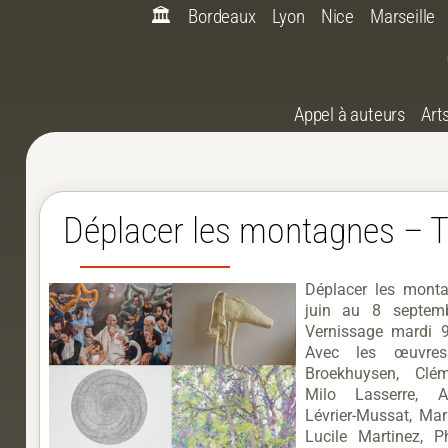
🏛️
Bordeaux
Lyon
Nice
Marseille
Appel à auteurs
Art
Déplacer les montagnes – 
Déplacer les mont
juin au 8 septe
Vernissage mardi 
Avec les œuvre
Broekhuysen, Clé
Milo Lasserre, Al
Lévrier-Mussat, Mar
Lucile Martinez, Ph