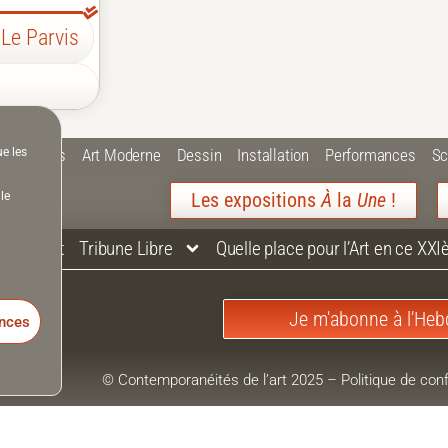
Le Parvis
ue les
 Plastiques
Art Moderne
Dessin
Installation
Performances
Sc
Les expositions
À
la
Une
!
le
Contact
Tribune Libre
Quelle place pour l’Art en ce XXI
Je m'abonne à l'Heb
ences
© Contemporanéités de l’art 2025
–
Politique de conf
Mentions Légales
–
Accessibilité