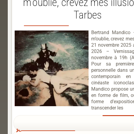
m’oublie, crevez mes illusi
Tarbes
Bertrand Mandico 
m’oublie, crevez mes
21 novembre 2025 a
2026 – Vernissa
novembre à 19h (
Pour sa première
personnelle dans un
contemporain en
cinéaste iconocla
Mandico propose un
en forme de film, o
forme d’exposit
transcender les