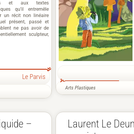
ces et aux textes
iques qu’il entremêle
r un récit non linéaire
uel présent, passé et
mblent ne pas avoir de
entiellement sculpteur,
Le Parvis
Arts Plastiques
iquide –
Laurent Le Deunf