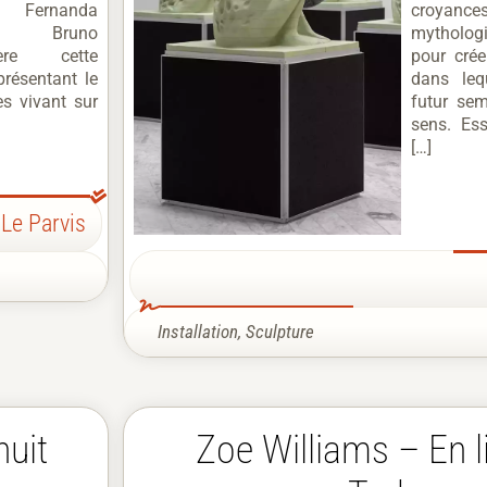
, Fernanda
croyan
es, Bruno
mytholog
ère cette
pour crée
présentant le
dans leq
tes vivant sur
futur se
sens. Ess
[…]
Le Parvis
Installation
,
Sculpture
nuit
Zoe Williams – En l