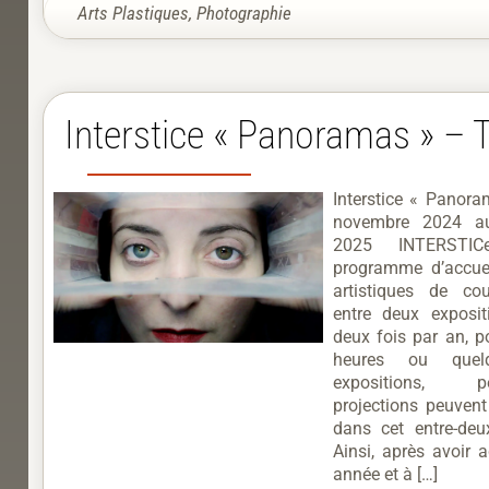
Arts Plastiques
,
Photographie
Interstice « Panoramas » – 
Interstice « Panor
novembre 2024 au 
2025 INTERSTI
programme d’accuei
artistiques de co
entre deux exposi
deux fois par an, p
heures ou quelq
expositions, pe
projections peuvent
dans cet entre-deu
Ainsi, après avoir a
année et à […]