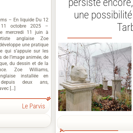
persiste encore,
une possibilité
ams – En liquide Du 12
Tar
 11 octobre 2025 –
ge mercredi 11 juin à
rtiste anglaise Zoe
développe une pratique
e qui s’appuie sur les
s de l’image animée, de
que, du dessin et de la
ance. Zoe Williams,
anglaise installée en
 depuis deux ans,
avec […]
Le Parvis