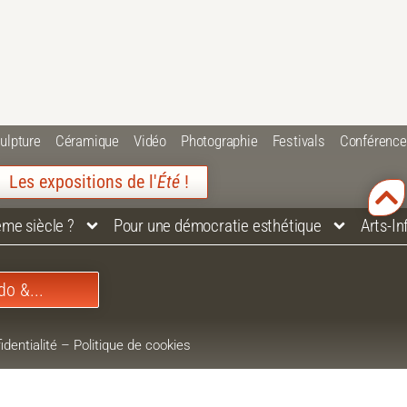
ulpture
Céramique
Vidéo
Photographie
Festivals
Conférenc
Les expositions de l'
Été
!
ème siècle ?
Pour une démocratie esthétique
Arts-I
do &...
identialité
–
Politique de cookies
–
Plan du site