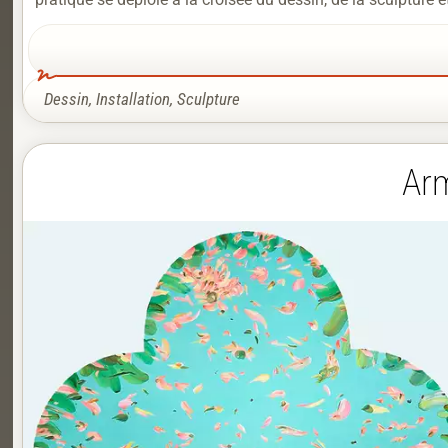
Dessin
,
Installation
,
Sculpture
Arm