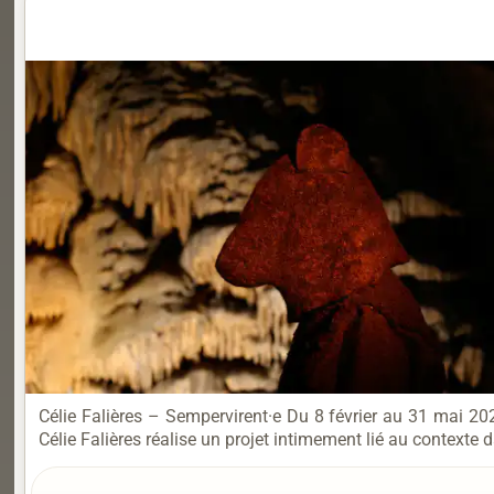
Célie Falières – Sempervirent·e Du 8 février au 31 mai 2
Célie Falières réalise un projet intimement lié au contexte da