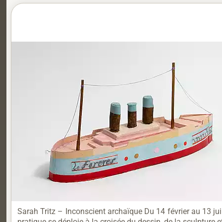
Sarah Tritz – Inconscient archaïque Du 14 février au 13 ju
pratique se déploie à la croisée du dessin, de la sculpture et