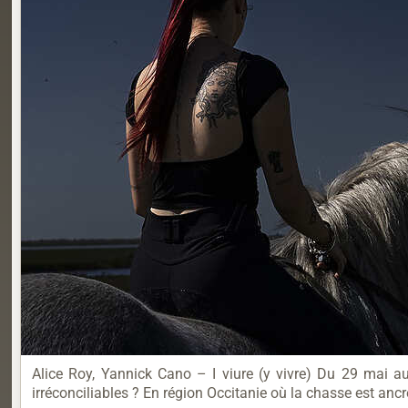
Alice Roy, Yannick Cano – I viure (y vivre) Du 29 mai a
irréconciliables ? En région Occitanie où la chasse est ancr