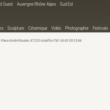
d Ouest
Auvergne Rhône Alpes
Sud Est
es
Sculpture
Céramique
Vidéo
Photographie
Festivals
 Place André Routier, 47220 Astaffort Tél : 06 83 59 25 86