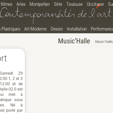
Nîmes
Arles
Montpellier
Sète
Toulouse
Occitanie
Su
s Plastiques
Art Moderne
Dessin
Installation
Performanc
Music’Halle
Music’Halle,
ort
0 Samedi 29
:00 1, 2 et 3
12:00 et de
Halle 02.0 est
qui met à
mérique sous
mes. Né à
 est porté par