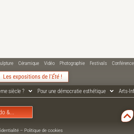
ulpture
Céramique
Vidéo
Photographie
Festivals
Conférenc
Les expositions de l'
Été
!
ème siècle ?
Pour une démocratie esthétique
Arts-I
do &...
identialité
–
Politique de cookies