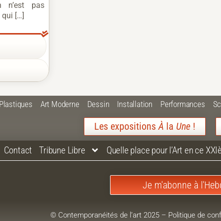
n n’est pas
 qui […]
 Plastiques
Art Moderne
Dessin
Installation
Performances
Sc
Les expositions
À
la
Une
!
Contact
Tribune Libre
Quelle place pour l’Art en ce XXI
Je m'abonne à l'Heb
© Contemporanéités de l’art 2025
–
Politique de conf