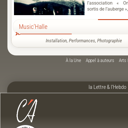
l’association « O
sortis de l’auberge »,
Music’Halle
Installation
,
Performances
,
Photographie
À la Une
Appel à auteurs
Arts
la Lettre & l’Hebdo