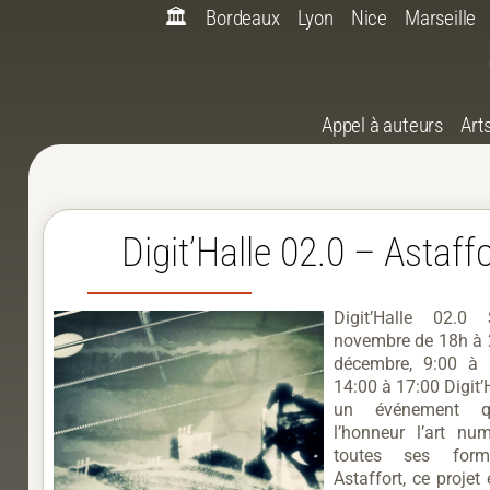
🏛️
Bordeaux
Lyon
Nice
Marseille
Appel à auteurs
Art
Digit’Halle 02.0 – Astaff
Digit’Halle 02.
novembre de 18h à 2
décembre, 9:00 à 
14:00 à 17:00 Digit’
un événement 
l’honneur l’art nu
toutes ses for
Astaffort, ce projet