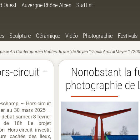
d Ouest
Auvergne Rhône Alpes
Sud Est
es
Sculpture
Céramique
Vidéo
Photographie
Festivals
pace Art Contemporain Voûtes du port de Royan 19 quai Amiral Meyer 17200 
s-circuit –
Nonobstant la f
photographie de 
eschamp – Hors-circuit
rier au 30 mars 2025 –
-débat samedi 8 février
r de 18h Le projet
on Hors-circuit investit
cture cachée des lieux,