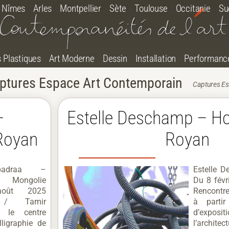
Nîmes
Arles
Montpellier
Sète
Toulouse
Occitanie
Su
s Plastiques
Art Moderne
Dessin
Installation
Performanc
ptures Espace Art Contemporain
Captures Es
–
Estelle Deschamp – Hor
 Royan
Royan
badraa –
Estelle D
e Mongolie
Du 8 fév
août 2025
Rencontre
S / Tamir
à parti
 le centre
d’expositi
lligraphie de
l’archite