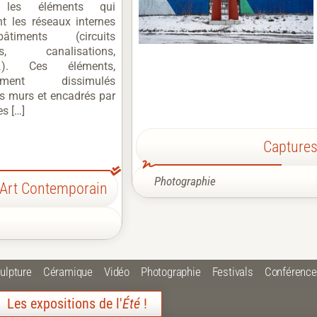
t les éléments qui
nt les réseaux internes
timents (circuits
ues, canalisations,
s…). Ces éléments,
llement dissimulés
les murs et encadrés par
s […]
Captures
Photographie
 Art Contemporain
ulpture
Céramique
Vidéo
Photographie
Festivals
Conférenc
Les expositions de l'
Été
!