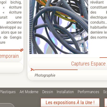
gol bichig,
révélan
 « écriture
constitue
« écriture
des bâ
urait une
électriq
ancienne
conduit
développé au
habitue
, alors que se
derrière 
re de Gengis
des norme
ture
temporain
Captures Espace
Photographie
 Plastiques
Art Moderne
Dessin
Installation
Performances
Sc
Les expositions
À
la
Une
!