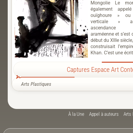
Mongolie Le mon
également appelé
ouïghoure » ou 
verticale » a
ascendance 
araméenne et s’est 
début du XIIIe siècle
construisait l’empi
Khan. C’est une écri
Captures Espace Art Con
Arts Plastiques
À la Une
Appel à auteurs
Arts