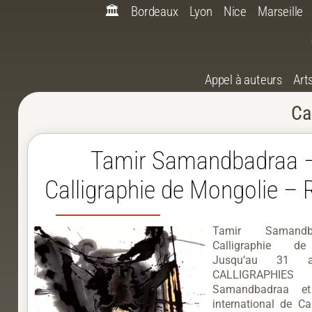
🏛️
Bordeaux
Lyon
Nice
Marseille
Appel à auteurs
Art
Ca
Tamir Samandbadraa 
Calligraphie de Mongolie –
Tamir Samand
Calligraphie d
Jusqu’au 31 
CALLIGRAPHIE
Samandbadraa et
international de Ca