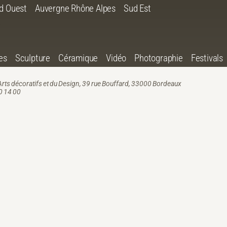
d Ouest
Auvergne Rhône Alpes
Sud Est
es
Sculpture
Céramique
Vidéo
Photographie
Festivals
rts décoratifs et du Design, 39 rue Bouffard, 33000 Bordeaux
10 14 00