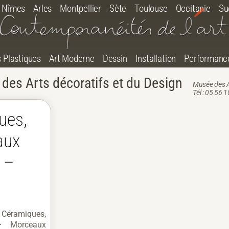
Nîmes
Arles
Montpellier
Sète
Toulouse
Occitanie
Su
s Plastiques
Art Moderne
Dessin
Installation
Performanc
des Arts décoratifs et du Design
Musée des A
Tél : 05 56 
ues,
aux
 –
 Céramiques,
 – Morceaux