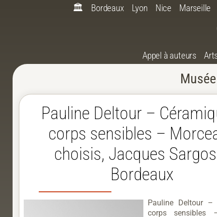
🏛️
Bordeaux
Lyon
Nice
Marseille
Appel à auteurs
Art
Musée 
Pauline Deltour – Céramiq
corps sensibles – Morce
choisis, Jacques Sargos
Bordeaux
Pauline Deltour –
corps sensibles