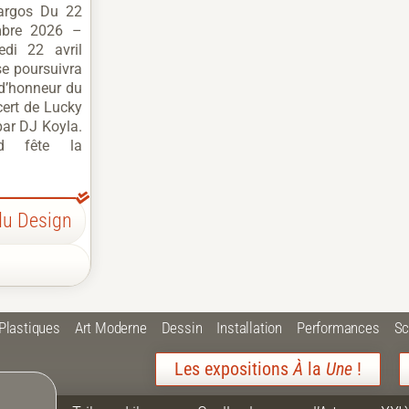
Sargos Du 22
mbre 2026 –
edi 22 avril
e poursuivra
d’honneur du
ert de Lucky
 par DJ Koyla.
d fête la
du Design
 Plastiques
Art Moderne
Dessin
Installation
Performances
Sc
Les expositions
À
la
Une
!