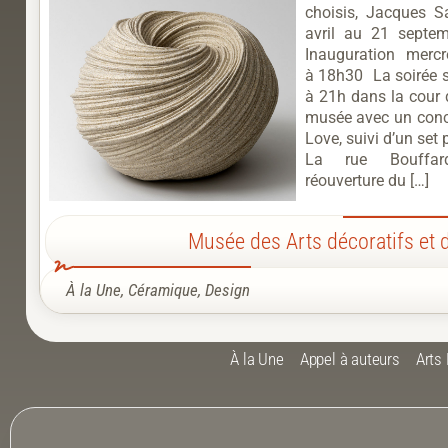
choisis, Jacques 
avril au 21 septe
Inauguration mercr
à 18h30 La soirée s
à 21h dans la cour 
musée avec un conc
Love, suivi d’un set
La rue Bouffar
réouverture du […]
Musée des Arts décoratifs et 
À la Une
,
Céramique
,
Design
À la Une
Appel à auteurs
Arts