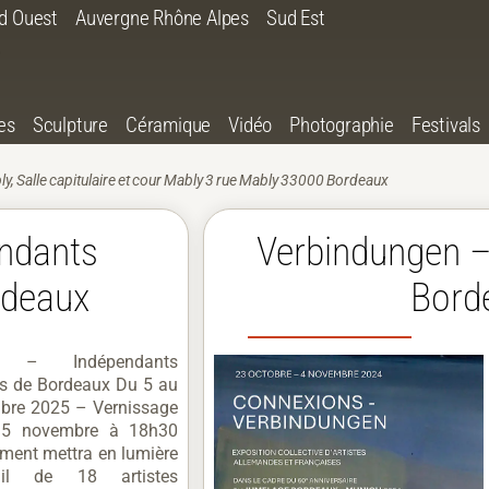
d Ouest
Auvergne Rhône Alpes
Sud Est
es
Sculpture
Céramique
Vidéo
Photographie
Festivals
y, Salle capitulaire et cour Mably 3 rue Mably 33000 Bordeaux
ndants
Verbindungen 
rdeaux
Bord
e – Indépendants
ns de Bordeaux Du 5 au
bre 2025 – Vernissage
 5 novembre à 18h30
ment mettra en lumière
ail de 18 artistes