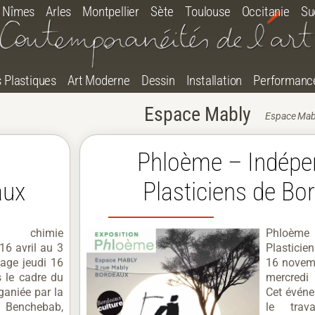
Nîmes
Arles
Montpellier
Sète
Toulouse
Occitanie
Su
s Plastiques
Art Moderne
Dessin
Installation
Performanc
Espace Mably
Espace Mabl
Phloème – Indépe
aux
Plasticiens de Bo
 chimie
Phloèm
6 avril au 3
Plasticie
age jeudi 16
16 novem
 le cadre du
mercredi
ganiée par la
Cet événe
 Benchebab,
le trav