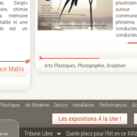
ier, Sergio
plastici
re, chimie
autour
La mémoire
commune
table ni une
phloème
Elle est un
conducteur
conducteur
Arts Plastiques
,
Photographie
,
Sculpture
ce Mably
 Plastiques
Art Moderne
Dessin
Installation
Performances
Sc
Les expositions
À
la
Une
!
Contact
Tribune Libre
Quelle place pour l’Art en ce XXI
ue les