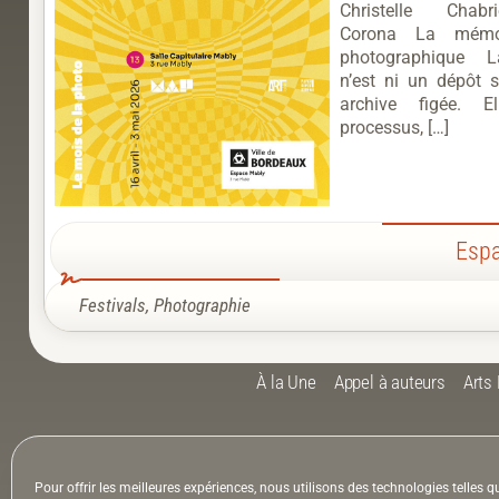
Christelle Chabr
Corona La mémoi
photographique 
n’est ni un dépôt s
archive figée. 
processus, […]
Espa
Festivals
,
Photographie
À la Une
Appel à auteurs
Arts
la Lettre & l’Hebdo
Pour offrir les meilleures expériences, nous utilisons des technologies telles q