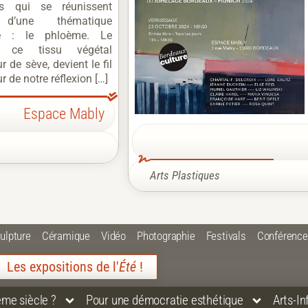
ens qui se réunissent
 d’une thématique
 : le phloème. Le
, ce tissu végétal
 de sève, devient le fil
 de notre réflexion […]
Espace Mably
Arts Plastiques
ulpture
Céramique
Vidéo
Photographie
Festivals
Conférenc
Les expositions de l'
Été
!
ème siècle ?
Pour une démocratie esthétique
Arts-I