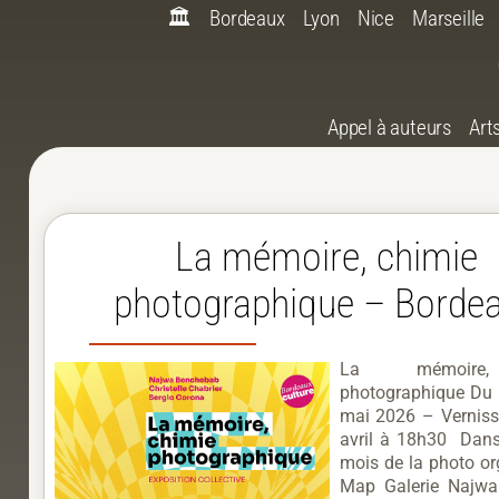
🏛️
Bordeaux
Lyon
Nice
Marseille
Appel à auteurs
Art
La mémoire, chimie
photographique – Borde
La mémoire,
photographique Du 1
mai 2026 – Verniss
avril à 18h30 Dans
mois de la photo or
Map Galerie Najwa