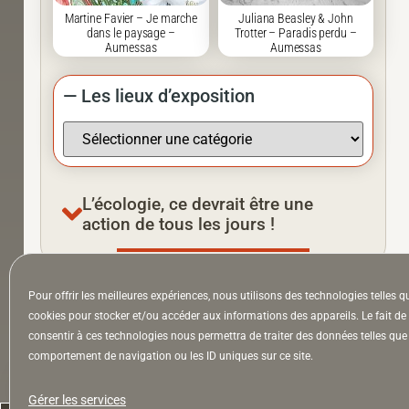
Martine Favier – Je marche
Juliana Beasley & John
dans le paysage –
Trotter – Paradis perdu –
Aumessas
Aumessas
— Les lieux d’exposition
L’écologie, ce devrait être une
action de tous les jours !
Pour offrir les meilleures expériences, nous utilisons des technologies telles q
À la Une
Appel à auteurs
Arts
cookies pour stocker et/ou accéder aux informations des appareils. Le fait de
consentir à ces technologies nous permettra de traiter des données telles que 
comportement de navigation ou les ID uniques sur ce site.
la Lettre & l’Hebdo
Gérer les services