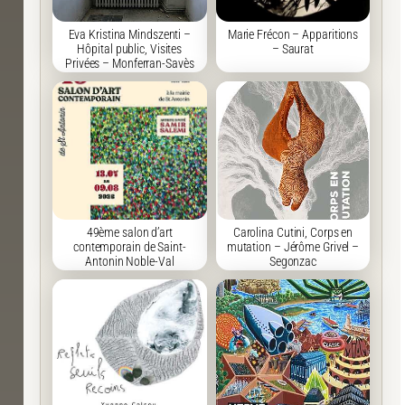
Eva Kristina Mindszenti –
Marie Frécon – Apparitions
Hôpital public, Visites
– Saurat
Privées – Monferran-Savès
49ème salon d’art
Carolina Cutini, Corps en
contemporain de Saint-
mutation – Jérôme Grivel –
Antonin Noble-Val
Segonzac