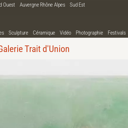
d Ouest
Auvergne Rhône Alpes
Sud Est
es
Sculpture
Céramique
Vidéo
Photographie
Festivals
Galerie Trait d'Union