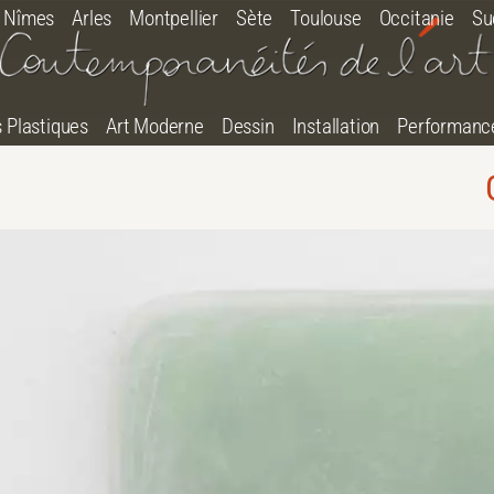
Nîmes
Arles
Montpellier
Sète
Toulouse
Occitanie
Su
s Plastiques
Art Moderne
Dessin
Installation
Performanc
tton