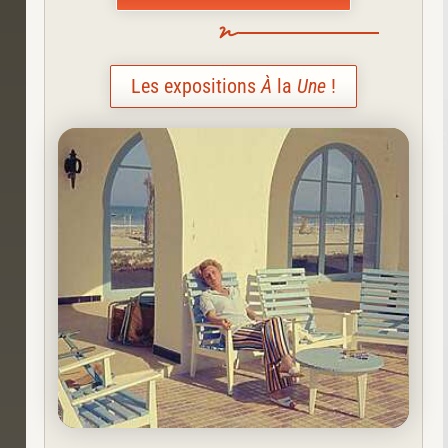
Les expositions
À
la
Une
!