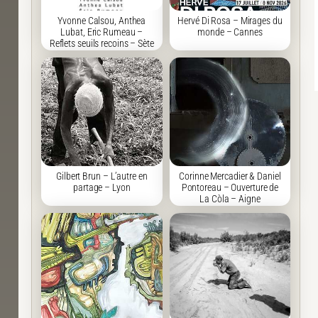
Yvonne Calsou, Anthea
Hervé Di Rosa – Mirages du
Lubat, Eric Rumeau –
monde – Cannes
Reflets seuils recoins – Sète
Gilbert Brun – L’autre en
Corinne Mercadier & Daniel
partage – Lyon
Pontoreau – Ouverture de
La Còla – Aigne