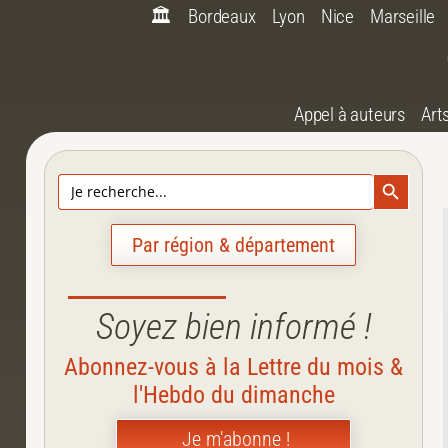
🏛️
Bordeaux
Lyon
Nice
Marseille
Appel à auteurs
Art
Search Bu
Search
for:
Par région & département
Soyez bien informé !
Abonnez-vous à la Lettre du mois &
l'Hebdo du dimanche
Je m'abonne !