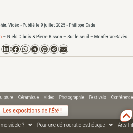
hie
,
Vidéo
- Publié le
9 juillet 2025 -
Philippe Cadu
n
–
Niels Cibois & Pierre Bisson – Sur le seuil – Monferran-Savès
ulpture
Céramique
Vidéo
Photographie
Festivals
Conférenc
Les expositions de l'
Été
!
ème siècle ?
Pour une démocratie esthétique
Arts-I