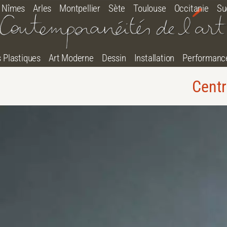
Nîmes
Arles
Montpellier
Sète
Toulouse
Occitanie
Su
s Plastiques
Art Moderne
Dessin
Installation
Performanc
Centr
tton