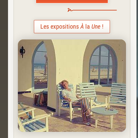
Les expositions
À
la
Une
!