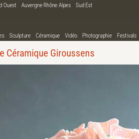
d Ouest
Auvergne Rhône Alpes
Sud Est
es
Sculpture
Céramique
Vidéo
Photographie
Festivals
e Céramique Giroussens