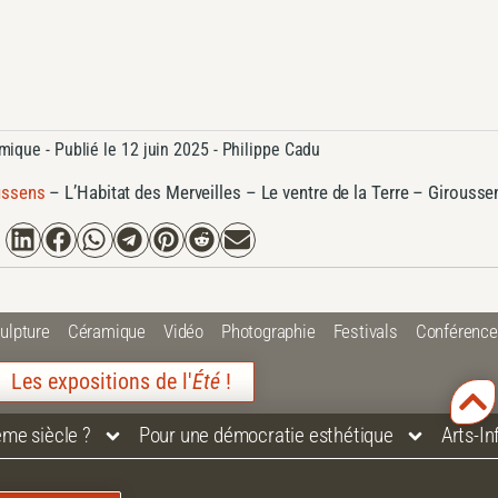
mique
- Publié le
12 juin 2025 -
Philippe Cadu
ussens
–
L’Habitat des Merveilles – Le ventre de la Terre – Girousse
ulpture
Céramique
Vidéo
Photographie
Festivals
Conférenc
Les expositions de l'
Été
!
ème siècle ?
Pour une démocratie esthétique
Arts-I