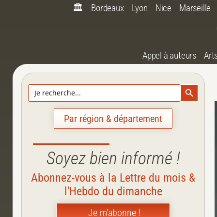
🏛️
Bordeaux
Lyon
Nice
Marseille
Appel à auteurs
Art
Search Bu
Search
for:
Par région & département
Soyez bien informé !
Abonnez-vous à la Lettre du mois &
l'Hebdo du dimanche
Je m'abonne !