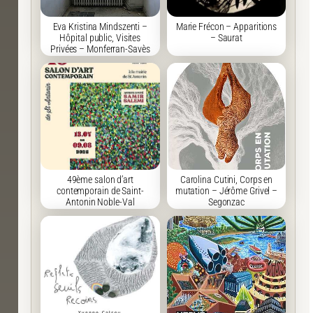
Eva Kristina Mindszenti –
Marie Frécon – Apparitions
Hôpital public, Visites
– Saurat
Privées – Monferran-Savès
49ème salon d’art
Carolina Cutini, Corps en
contemporain de Saint-
mutation – Jérôme Grivel –
Antonin Noble-Val
Segonzac