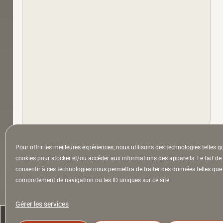
À la Une
Appel à auteurs
Arts
Pour offrir les meilleures expériences, nous utilisons des technologies telles q
cookies pour stocker et/ou accéder aux informations des appareils. Le fait de
consentir à ces technologies nous permettra de traiter des données telles que 
comportement de navigation ou les ID uniques sur ce site.
la Lettre & l’Hebdo
Gérer les services