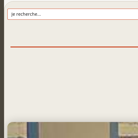
Search
for: