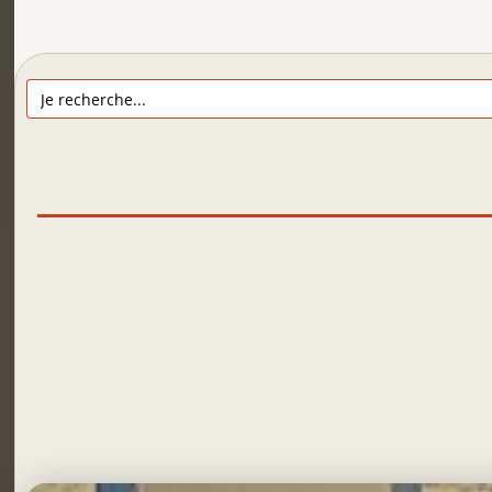
Search
for: