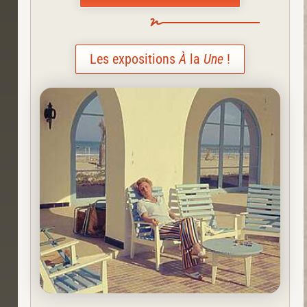
Les expositions
À
la
Une
!