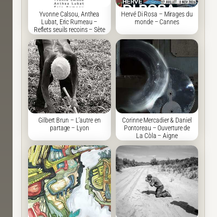
Yvonne Calsou, Anthea
Hervé Di Rosa – Mirages du
Lubat, Eric Rumeau –
monde – Cannes
Reflets seuils recoins – Sète
Gilbert Brun – L’autre en
Corinne Mercadier & Daniel
partage – Lyon
Pontoreau – Ouverture de
La Còla – Aigne