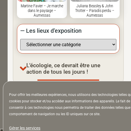
Martine Favier – Je marche
Juliana Beasley & John
dans le paysage –
Trotter – Paradis perdu –
Aumessas
Aumessas
— Les lieux d’exposition
L’écologie, ce devrait être une
action de tous les jours !
Pour offrir les meilleures expériences, nous utilisons des technologies telles q
À la Une
Appel à auteurs
Arts
cookies pour stocker et/ou accéder aux informations des appareils. Le fait de
consentir à ces technologies nous permettra de traiter des données telles que 
comportement de navigation ou les ID uniques sur ce site.
la Lettre & l’Hebdo
Gérer les services