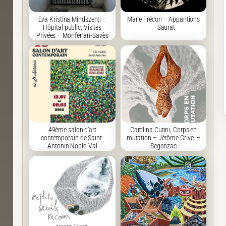
Eva Kristina Mindszenti –
Marie Frécon – Apparitions
Hôpital public, Visites
– Saurat
Privées – Monferran-Savès
49ème salon d’art
Carolina Cutini, Corps en
contemporain de Saint-
mutation – Jérôme Grivel –
Antonin Noble-Val
Segonzac