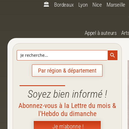
🏛️
Bordeaux
Lyon
Nice
Marseille
Appel à auteurs
Art
Search Bu
Search
for:
Par région & département
Soyez bien informé !
Abonnez-vous à la Lettre du mois &
l'Hebdo du dimanche
Je m'abonne !