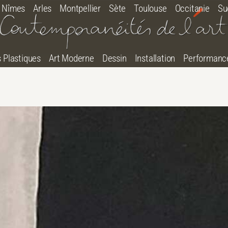
Nîmes
Arles
Montpellier
Sète
Toulouse
Occitanie
Su
s Plastiques
Art Moderne
Dessin
Installation
Performanc
tton