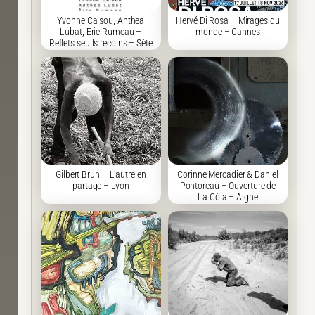
Yvonne Calsou, Anthea
Hervé Di Rosa – Mirages du
Lubat, Eric Rumeau –
monde – Cannes
Reflets seuils recoins – Sète
Gilbert Brun – L’autre en
Corinne Mercadier & Daniel
partage – Lyon
Pontoreau – Ouverture de
La Còla – Aigne