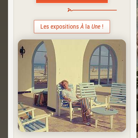
Les expositions
À
la
Une
!