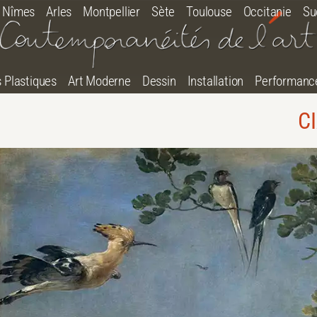
Nîmes
Arles
Montpellier
Sète
Toulouse
Occitanie
Su
s Plastiques
Art Moderne
Dessin
Installation
Performanc
CI
tton