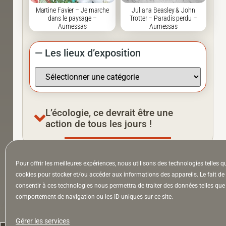
Martine Favier – Je marche
Juliana Beasley & John
dans le paysage –
Trotter – Paradis perdu –
Aumessas
Aumessas
— Les lieux d’exposition
L’écologie, ce devrait être une
action de tous les jours !
Pour offrir les meilleures expériences, nous utilisons des technologies telles q
À la Une
Appel à auteurs
Arts
cookies pour stocker et/ou accéder aux informations des appareils. Le fait de
consentir à ces technologies nous permettra de traiter des données telles que 
comportement de navigation ou les ID uniques sur ce site.
la Lettre & l’Hebdo
Gérer les services