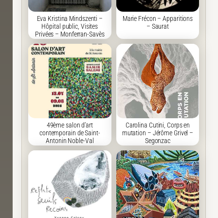
Eva Kristina Mindszenti –
Marie Frécon – Apparitions
Hôpital public, Visites
– Saurat
Privées – Monferran-Savès
49ème salon d’art
Carolina Cutini, Corps en
contemporain de Saint-
mutation – Jérôme Grivel –
Antonin Noble-Val
Segonzac