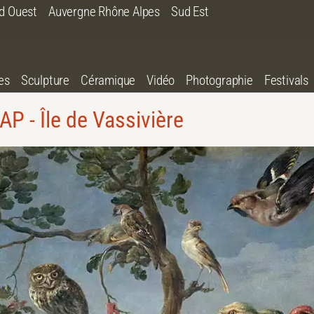
d Ouest
Auvergne Rhône Alpes
Sud Est
es
Sculpture
Céramique
Vidéo
Photographie
Festivals
AP - Île de Vassivière