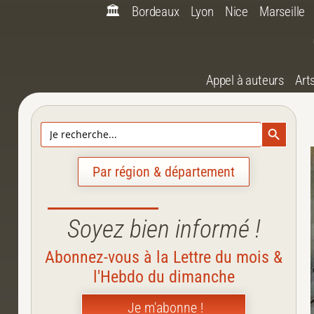
🏛️
Bordeaux
Lyon
Nice
Marseille
Appel à auteurs
Art
Search Bu
Search
for:
Par région & département
Soyez bien informé !
Abonnez-vous à la Lettre du mois &
l'Hebdo du dimanche
Je m'abonne !