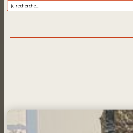
Search
for: