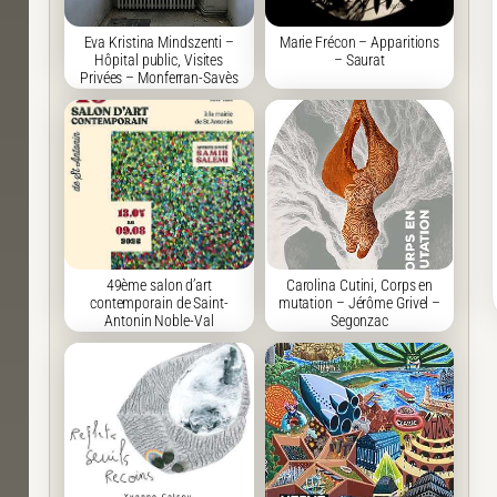
Eva Kristina Mindszenti –
Marie Frécon – Apparitions
Hôpital public, Visites
– Saurat
Privées – Monferran-Savès
49ème salon d’art
Carolina Cutini, Corps en
contemporain de Saint-
mutation – Jérôme Grivel –
Antonin Noble-Val
Segonzac