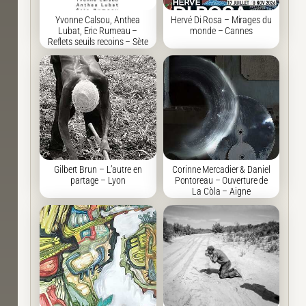
Yvonne Calsou, Anthea
Hervé Di Rosa – Mirages du
Lubat, Eric Rumeau –
monde – Cannes
Reflets seuils recoins – Sète
Gilbert Brun – L’autre en
Corinne Mercadier & Daniel
partage – Lyon
Pontoreau – Ouverture de
La Còla – Aigne