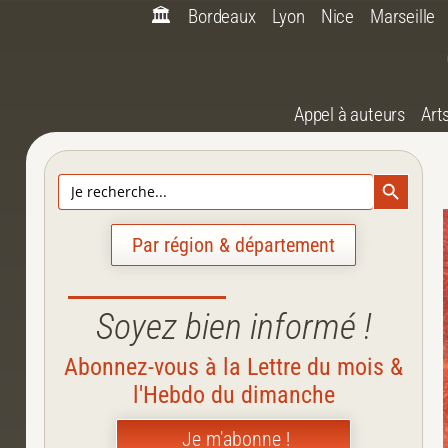
🏛️
Bordeaux
Lyon
Nice
Marseille
Appel à auteurs
Art
Search Bu
Search
for:
Par région & département
Soyez bien informé !
Abonnez-vous à la Lettre du mois &
l'Hebdo du dimanche
Je m'abonne !