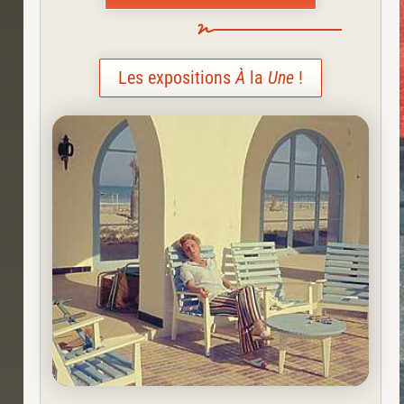
Les expositions
À
la
Une
!