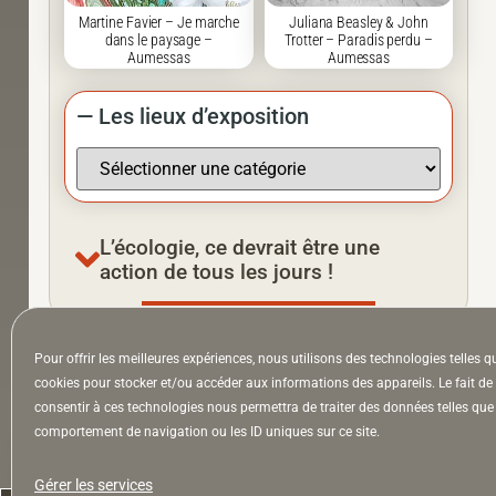
Martine Favier – Je marche
Juliana Beasley & John
dans le paysage –
Trotter – Paradis perdu –
Aumessas
Aumessas
— Les lieux d’exposition
L’écologie, ce devrait être une
action de tous les jours !
Pour offrir les meilleures expériences, nous utilisons des technologies telles q
À la Une
Appel à auteurs
Arts
cookies pour stocker et/ou accéder aux informations des appareils. Le fait de
consentir à ces technologies nous permettra de traiter des données telles que 
comportement de navigation ou les ID uniques sur ce site.
la Lettre & l’Hebdo
Gérer les services