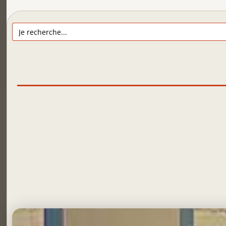
Search
for: