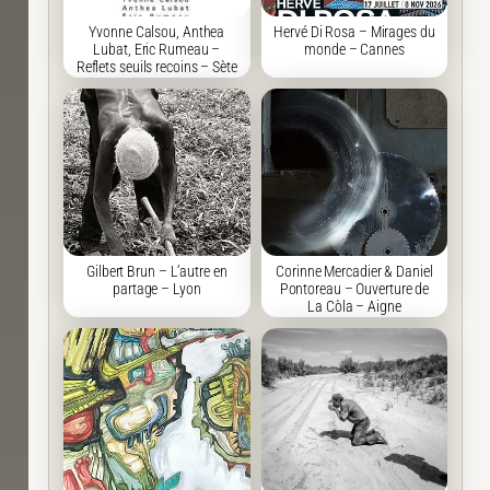
Yvonne Calsou, Anthea
Hervé Di Rosa – Mirages du
Lubat, Eric Rumeau –
monde – Cannes
Reflets seuils recoins – Sète
Gilbert Brun – L’autre en
Corinne Mercadier & Daniel
partage – Lyon
Pontoreau – Ouverture de
La Còla – Aigne