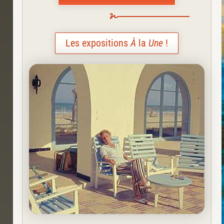
Les expositions
À
la
Une
!