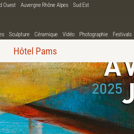
d Ouest
Auvergne Rhône Alpes
Sud Est
es
Sculpture
Céramique
Vidéo
Photographie
Festivals
Hôtel Pams