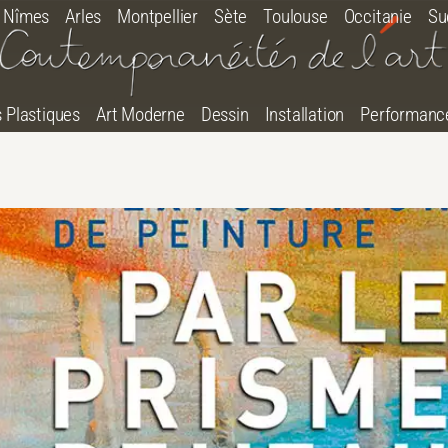
Nîmes
Arles
Montpellier
Sète
Toulouse
Occitanie
Su
s Plastiques
Art Moderne
Dessin
Installation
Performanc
tton