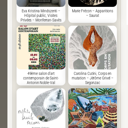
Eva Kristina Mindszenti –
Marie Frécon – Apparitions
Hôpital public, Visites
– Saurat
Privées – Monferran-Savès
49ème salon d’art
Carolina Cutini, Corps en
contemporain de Saint-
mutation – Jérôme Grivel –
Antonin Noble-Val
Segonzac