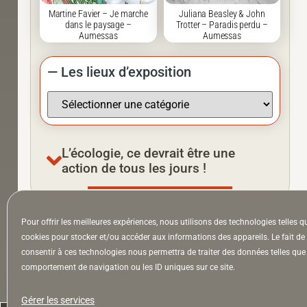
Martine Favier – Je marche
Juliana Beasley & John
dans le paysage –
Trotter – Paradis perdu –
Aumessas
Aumessas
— Les lieux d’exposition
L’écologie, ce devrait être une
action de tous les jours !
Pour offrir les meilleures expériences, nous utilisons des technologies telles q
À la Une
Appel à auteurs
Arts
cookies pour stocker et/ou accéder aux informations des appareils. Le fait de
consentir à ces technologies nous permettra de traiter des données telles que 
comportement de navigation ou les ID uniques sur ce site.
la Lettre & l’Hebdo
Gérer les services