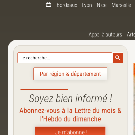
🏛️
Bordeaux
Lyon
Nice
Marseille
Appel à auteurs
Art
Search Bu
Search
for:
Par région & département
Soyez bien informé !
Abonnez-vous à la Lettre du mois &
l'Hebdo du dimanche
Je m'abonne !