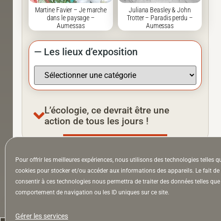
Martine Favier – Je marche
Juliana Beasley & John
dans le paysage –
Trotter – Paradis perdu –
Aumessas
Aumessas
— Les lieux d’exposition
L’écologie, ce devrait être une
action de tous les jours !
Pour offrir les meilleures expériences, nous utilisons des technologies telles q
À la Une
Appel à auteurs
Arts
cookies pour stocker et/ou accéder aux informations des appareils. Le fait de
consentir à ces technologies nous permettra de traiter des données telles que 
comportement de navigation ou les ID uniques sur ce site.
la Lettre & l’Hebdo
Gérer les services