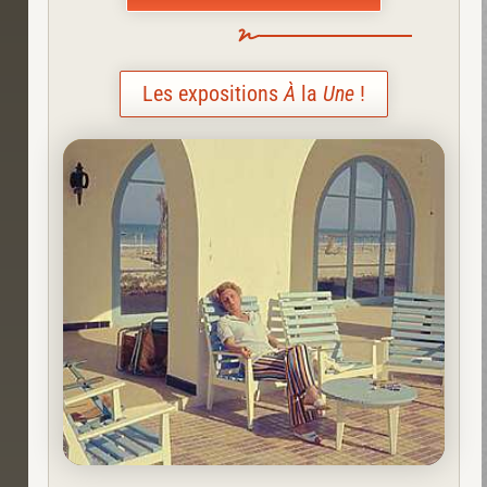
Les expositions
À
la
Une
!