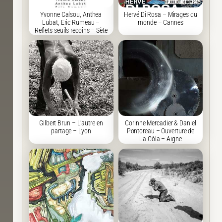
Yvonne Calsou, Anthea
Hervé Di Rosa – Mirages du
Lubat, Eric Rumeau –
monde – Cannes
Reflets seuils recoins – Sète
Gilbert Brun – L’autre en
Corinne Mercadier & Daniel
partage – Lyon
Pontoreau – Ouverture de
La Còla – Aigne