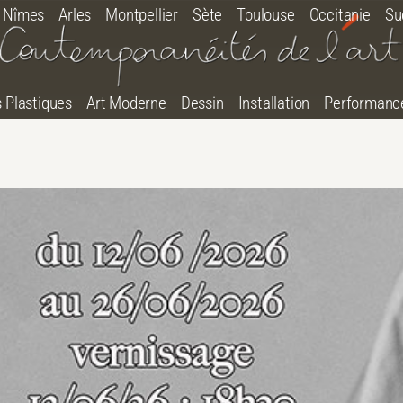
Nîmes
Arles
Montpellier
Sète
Toulouse
Occitanie
Su
s Plastiques
Art Moderne
Dessin
Installation
Performanc
tton