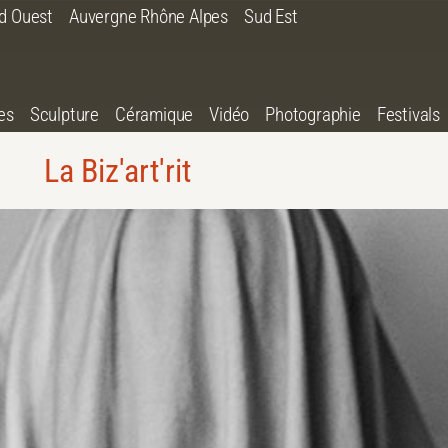
d Ouest
Auvergne Rhône Alpes
Sud Est
es
Sculpture
Céramique
Vidéo
Photographie
Festivals
La Biz'art'rit