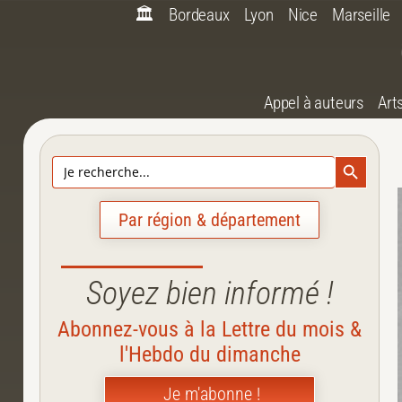
🏛️
Bordeaux
Lyon
Nice
Marseille
Appel à auteurs
Art
Search Bu
Search
for:
Par région & département
Soyez bien informé !
Abonnez-vous à la Lettre du mois &
l'Hebdo du dimanche
Je m'abonne !