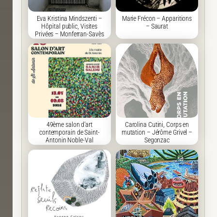
Eva Kristina Mindszenti –
Marie Frécon – Apparitions
Hôpital public, Visites
– Saurat
Privées – Monferran-Savès
49ème salon d’art
Carolina Cutini, Corps en
contemporain de Saint-
mutation – Jérôme Grivel –
Antonin Noble-Val
Segonzac