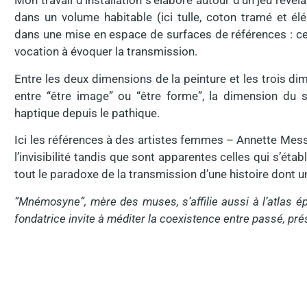
Mon travail d’installation s’élabore autour d’un jeu révé
dans un volume habitable (ici tulle, coton tramé et él
dans une mise en espace de surfaces de références : c
vocation à évoquer la transmission.
Entre les deux dimensions de la peinture et les trois di
entre “être image” ou “être forme”, la dimension du s
haptique depuis le pathique.
Ici les références à des artistes femmes – Annette Messa
l’invisibilité tandis que sont apparentes celles qui s’étab
tout le paradoxe de la transmission d’une histoire dont un
“Mnémosyne”, mère des muses, s’affilie aussi à l’atlas 
fondatrice invite à méditer la coexistence entre passé, pré