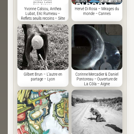
Yvonne Calsou, Anthea
Hervé Di Rosa – Mirages du
Lubat, Eric Rumeau –
monde – Cannes
Reflets seuils recoins – Sète
Gilbert Brun – L’autre en
Corinne Mercadier & Daniel
partage – Lyon
Pontoreau – Ouverture de
La Còla – Aigne