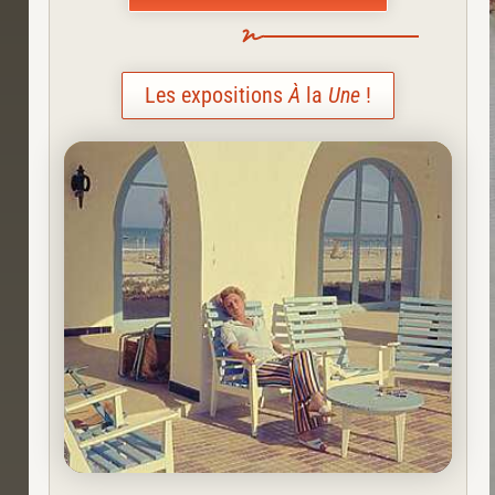
Les expositions
À
la
Une
!