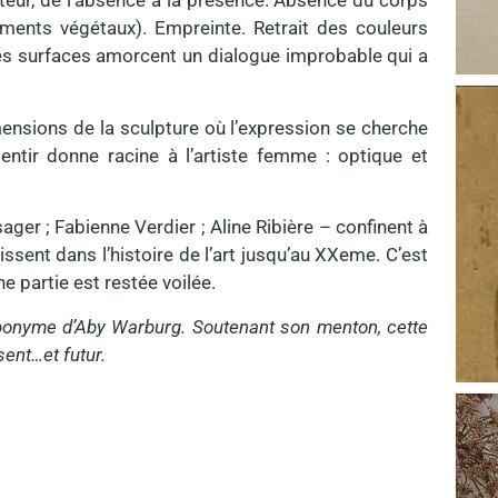
lateur, de l’absence à la présence. Absence du corps
éments végétaux). Empreinte. Retrait des couleurs
es surfaces amorcent un dialogue improbable qui a
mensions de la sculpture où l’expression se cherche
entir donne racine à l’artiste femme : optique et
ger ; Fabienne Verdier ; Aline Ribière – confinent à
lissent dans l’histoire de l’art jusqu’au XXeme. C’est
e partie est restée voilée.
éponyme d’Aby Warburg. Soutenant son menton, cette
sent…et futur.