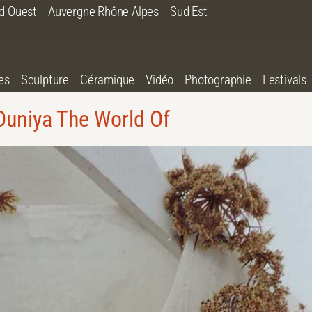
d Ouest
Auvergne Rhône Alpes
Sud Est
es
Sculpture
Céramique
Vidéo
Photographie
Festivals
Duniya The World Of