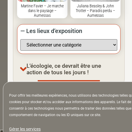
Martine Favier – Je marche
Juliana Beasley & John
dans le paysage –
Trotter – Paradis perdu –
Aumessas
Aumessas
— Les lieux d’exposition
L’écologie, ce devrait être une
action de tous les jours !
Pour offrir les meilleures expériences, nous utilisons des technologies telles q
À la Une
Appel à auteurs
Arts
cookies pour stocker et/ou accéder aux informations des appareils. Le fait de
consentir à ces technologies nous permettra de traiter des données telles que 
comportement de navigation ou les ID uniques sur ce site.
la Lettre & l’Hebdo
Gérer les services