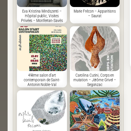
Eva Kristina Mindszenti –
Marie Frécon – Apparitions
Hôpital public, Visites
– Saurat
Privées – Monferran-Savès
49ème salon d’art
Carolina Cutini, Corps en
contemporain de Saint-
mutation – Jérôme Grivel –
Antonin Noble-Val
Segonzac