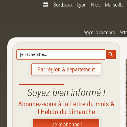
🏛️
Bordeaux
Lyon
Nice
Marseille
Appel à auteurs
Art
Search Bu
Search
for:
Par région & département
Soyez bien informé !
Abonnez-vous à la Lettre du mois &
l'Hebdo du dimanche
Je m'abonne !