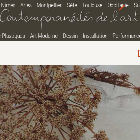
Nîmes
Arles
Montpellier
Sète
Toulouse
Occitanie
Su
s Plastiques
Art Moderne
Dessin
Installation
Performanc
tton