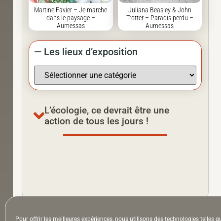
Martine Favier – Je marche
Juliana Beasley & John
dans le paysage –
Trotter – Paradis perdu –
Aumessas
Aumessas
— Les lieux d’exposition
L’écologie, ce devrait être une
action de tous les jours !
Pour offrir les meilleures expériences, nous utilisons des technologies telles q
À la Une
Appel à auteurs
Arts