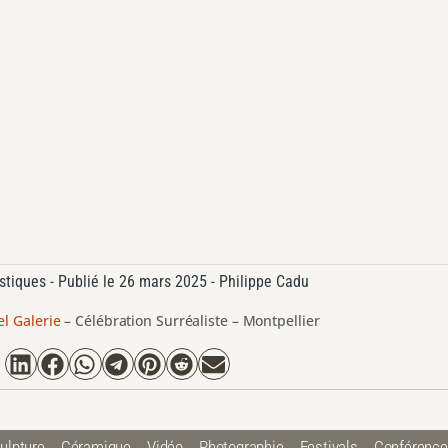
stiques
- Publié le
26 mars 2025 -
Philippe Cadu
el Galerie
–
Célébration Surréaliste – Montpellier
ulpture
Céramique
Vidéo
Photographie
Festivals
Conférenc