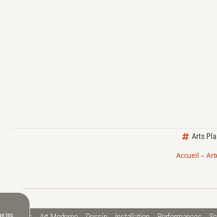
Arts Pla
Accueil
–
Art
ue les
 Plastiques
Art Moderne
Dessin
Installation
Performances
Sc