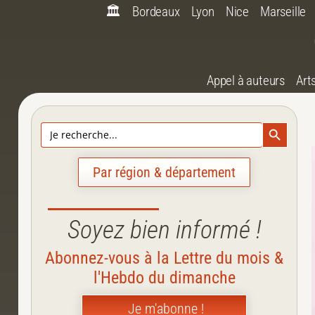
🏛️
Bordeaux
Lyon
Nice
Marseille
Appel à auteurs
Art
Search Bu
Search
for:
Par région & département
Soyez bien informé !
Abonnez-vous à la Lettre du mois &
l'Hebdo du dimanche
Je m'abonne !