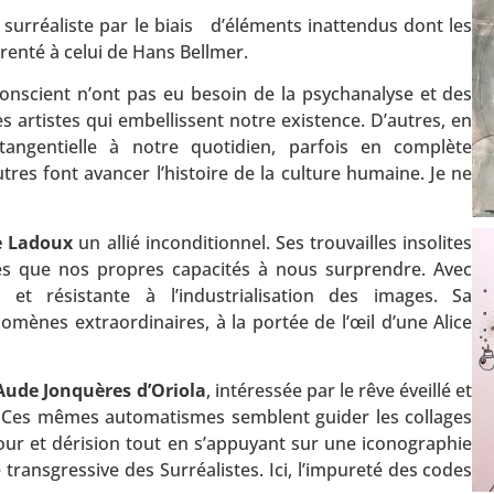
 surréaliste par le biais d’éléments inattendus dont les
renté à celui de Hans Bellmer.
conscient n’ont pas eu besoin de la psychanalyse et des
des artistes qui embellissent notre existence. D’autres, en
 tangentielle à notre quotidien, parfois en complète
tres font avancer l’histoire de la culture humaine. Je ne
e Ladoux
un allié inconditionnel. Ses trouvailles insolites
res que nos propres capacités à nous surprendre. Avec
 et résistante à l’industrialisation des images. Sa
ènes extraordinaires, à la portée de l’œil d’une Alice
Aude Jonquères d’Oriola
, intéressée par le rêve éveillé et
. Ces mêmes automatismes semblent guider les collages
our et dérision tout en s’appuyant sur une iconographie
transgressive des Surréalistes. Ici, l’impureté des codes