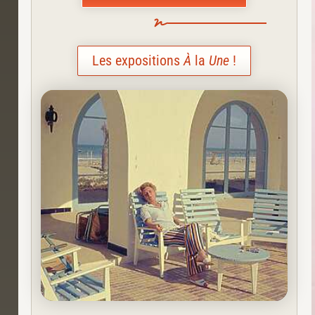
Les expositions
À
la
Une
!