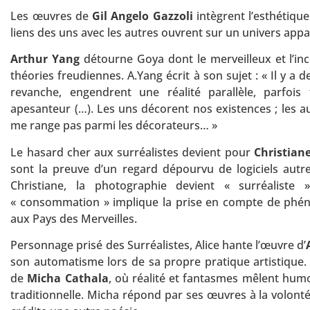
Les œuvres de
Gil Angelo Gazzoli
intègrent l’esthétique
liens des uns avec les autres ouvrent sur un univers appa
Arthur Yang
détourne Goya dont le merveilleux et l’in
théories freudiennes. A.Yang écrit à son sujet : « Il y a 
revanche, engendrent une réalité parallèle, parfois
apesanteur (…). Les uns décorent nos existences ; les au
me range pas parmi les décorateurs… »
Le hasard cher aux surréalistes devient pour
Christian
sont la preuve d’un regard dépourvu de logiciels aut
Christiane, la photographie devient « surréaliste »
« consommation » implique la prise en compte de phénom
aux Pays des Merveilles.
Personnage prisé des Surréalistes, Alice hante l’œuvre d’
son automatisme lors de sa propre pratique artistique
de
Micha Cathala
, où réalité et fantasmes mêlent hum
traditionnelle. Micha répond par ses œuvres à la volonté 