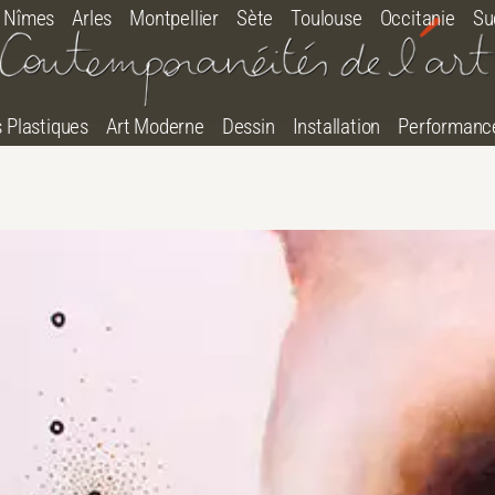
Nîmes
Arles
Montpellier
Sète
Toulouse
Occitanie
Su
s Plastiques
Art Moderne
Dessin
Installation
Performanc
tton