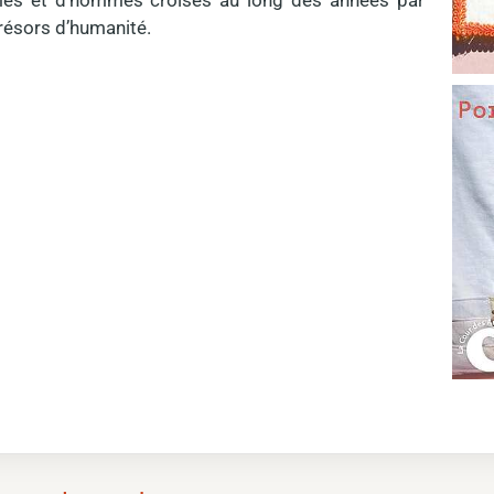
mmes et d’hommes croisés au long des années par
résors d’humanité.