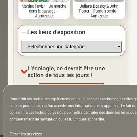
Martine Favier – Je marche
Juliana Beasley & John
dans le paysage –
Trotter – Paradis perdu –
Aumessas
Aumessas
— Les lieux d’exposition
L’écologie, ce devrait être une
action de tous les jours !
Pour offrir les meilleures expériences, nous utilisons des technologies telles q
À la Une
Appel à auteurs
Arts
cookies pour stocker et/ou accéder aux informations des appareils. Le fait de
consentir à ces technologies nous permettra de traiter des données telles que 
comportement de navigation ou les ID uniques sur ce site.
la Lettre & l’Hebdo
Gérer les services