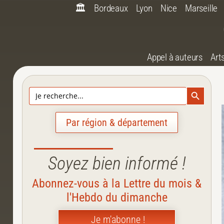
🏛️
Bordeaux
Lyon
Nice
Marseille
Appel à auteurs
Art
Search Bu
Search
for:
Par région & département
Soyez bien informé !
Abonnez-vous à la Lettre du mois &
l'Hebdo du dimanche
Je m'abonne !