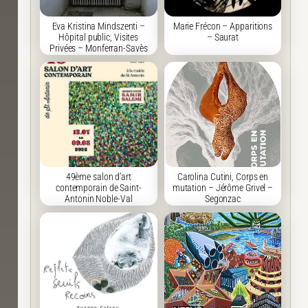
Eva Kristina Mindszenti –
Marie Frécon – Apparitions
Hôpital public, Visites
– Saurat
Privées – Monferran-Savès
49ème salon d’art
Carolina Cutini, Corps en
contemporain de Saint-
mutation – Jérôme Grivel –
Antonin Noble-Val
Segonzac