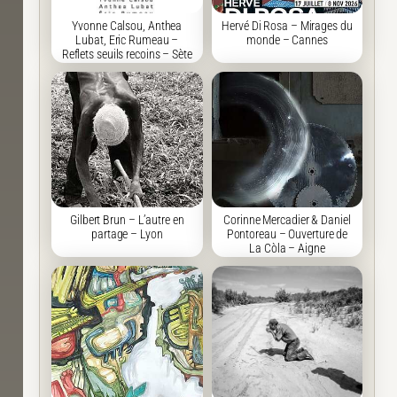
Yvonne Calsou, Anthea
Hervé Di Rosa – Mirages du
Lubat, Eric Rumeau –
monde – Cannes
Reflets seuils recoins – Sète
Gilbert Brun – L’autre en
Corinne Mercadier & Daniel
partage – Lyon
Pontoreau – Ouverture de
La Còla – Aigne