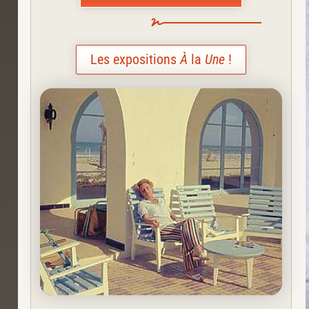
Les expositions
À
la
Une
!