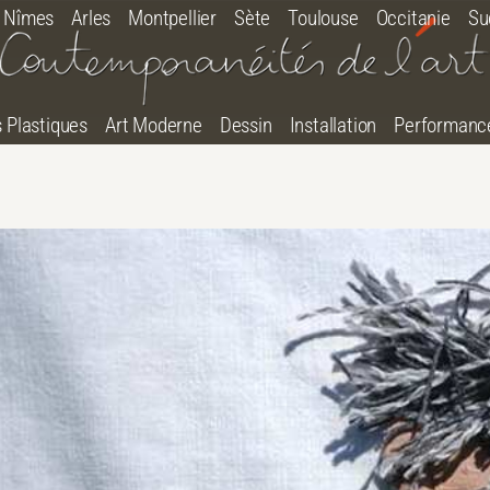
Nîmes
Arles
Montpellier
Sète
Toulouse
Occitanie
Su
s Plastiques
Art Moderne
Dessin
Installation
Performanc
tton