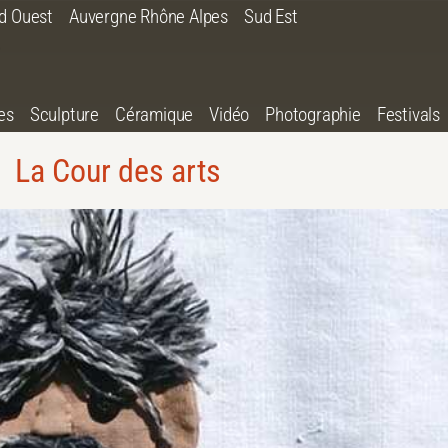
d Ouest
Auvergne Rhône Alpes
Sud Est
es
Sculpture
Céramique
Vidéo
Photographie
Festivals
La Cour des arts