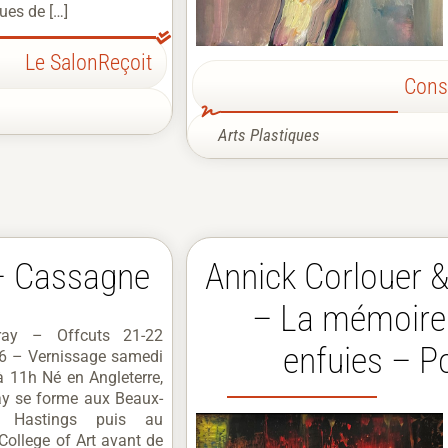
ues de […]
Le SalonReçoit
Cons
Arts Plastiques
 – Cassagne
Annick Corlouer &
– La mémoire
ray – Offcuts 21-22
enfuies – 
6 – Vernissage samedi
 11h Né en Angleterre,
ay se forme aux Beaux-
 Hastings puis au
College of Art avant de