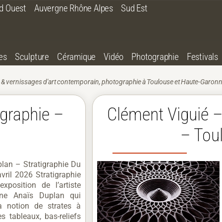
d Ouest
Auvergne Rhône Alpes
Sud Est
es
Sculpture
Céramique
Vidéo
Photographie
Festivals
 & vernissages d'art contemporain, photographie à Toulouse et Haute-Garonne
igraphie –
Clément Viguié –
– Tou
lan – Stratigraphie Du
vril 2026 Stratigraphie
xposition de l’artiste
enne Anaïs Duplan qui
la notion de strates à
es tableaux, bas-reliefs