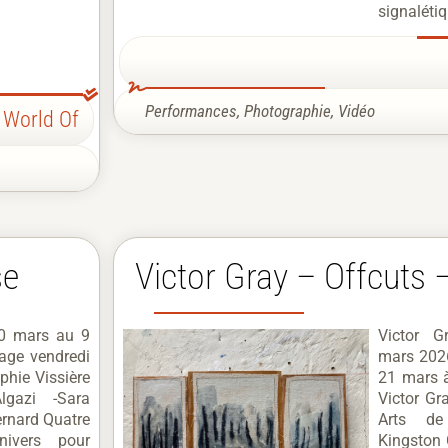
signalétiq
Performances
,
Photographie
,
Vidéo
 World Of
se
Victor Gray – Offcuts
20 mars au 9
Victor G
age vendredi
mars 202
hie Vissière
21 mars à
lgazi -Sara
Victor Gr
rnard Quatre
Arts de
univers pour
Kingston 