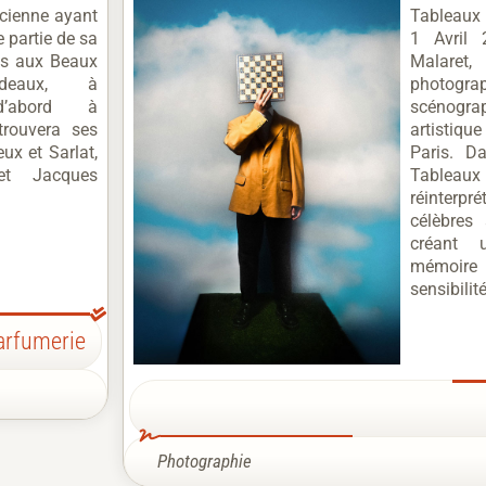
ticienne ayant
Tableaux
 partie de sa
1 Avril 
es aux Beaux
Malaret,
deaux, à
photog
 d’abord à
scénogr
trouvera ses
artistiq
ux et Sarlat,
Paris. D
 et Jacques
Tableau
réinter
célèbres
créant 
mémoire 
sensibilit
arfumerie
Photographie