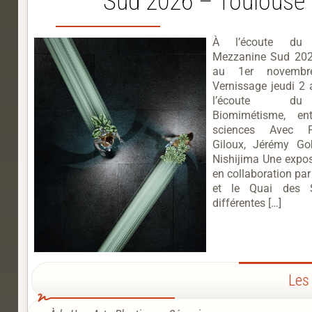
Sud 2026 – Toulouse
À l’écoute du 
Mezzanine Sud 202
au 1er novemb
Vernissage jeudi 2 
l’écoute du
Biomimétisme, en
sciences Avec P
Giloux, Jérémy Go
Nishijima Une expos
en collaboration par
et le Quai des 
différentes […]
Les