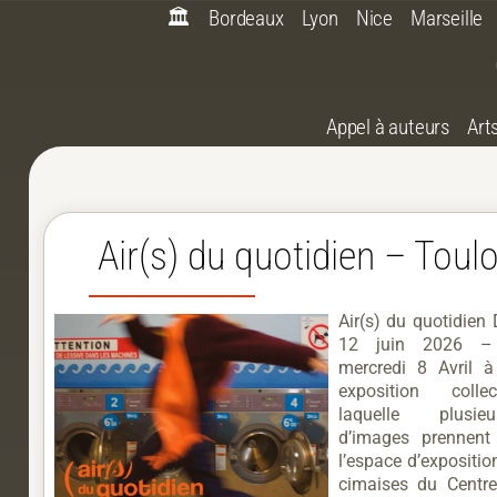
🏛️
Bordeaux
Lyon
Nice
Marseille
Appel à auteurs
Art
Air(s) du quotidien – Toul
Air(s) du quotidien 
12 juin 2026 – 
mercredi 8 Avril 
exposition coll
laquelle plusie
d’images prennent
l’espace d’expositio
cimaises du Centre 