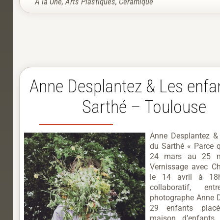
À la Une
,
Arts Plastiques
,
Céramique
Anne Desplantez & Les enfa
Sarthé – Toulouse
Anne Desplantez &
du Sarthé « Parce q
24 mars au 25 
Vernissage avec 
le 14 avril à 18
collaboratif, ent
photographe Anne D
29 enfants plac
maison d’enfants 