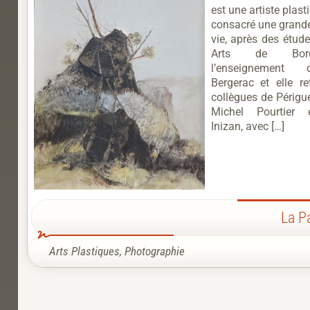
est une artiste plas
consacré une grande
vie, après des étud
Arts de Bor
l’enseignement
Bergerac et elle re
collègues de Périgue
Michel Pourtier
Inizan, avec […]
La P
Arts Plastiques
,
Photographie