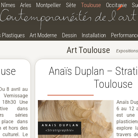
Nîmes
Arles
Montpellier
Sète
Toulouse
Occitanie
Su
s Plastiques
Art Moderne
Dessin
Installation
Performanc
Art Toulouse
Expositions
ouse
Anaïs Duplan – Strat
Toulouse
Du 8 avril au
Vernissage
à 18h30 Une
Anaïs Dup
ective dans
6 au 12 a
urs séries
est une e
 place dans
plastici
n et hors des
explore 
culturel. Le
travers d