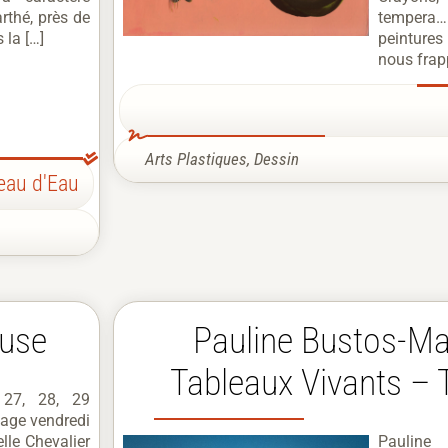
rthé, près de
temper
 la […]
peintures
nous frapp
Arts Plastiques
,
Dessin
eau d'Eau
ouse
Pauline Bustos-Ma
Tableaux Vivants – 
r 27, 28, 29
age vendredi
lle Chevalier
Pauline