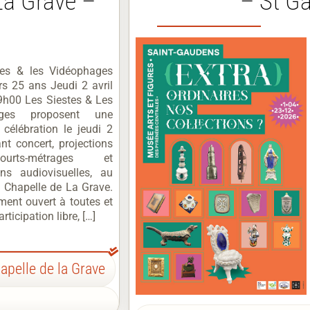
 La Grave –
– St G
tes & les Vidéophages
urs 25 ans Jeudi 2 avril
9h00 Les Siestes & Les
ages proposent une
 célébration le jeudi 2
ant concert, projections
rts-métrages et
ions audiovisuelles, au
a Chapelle de La Grave.
ent ouvert à toutes et
rticipation libre, […]
apelle de la Grave