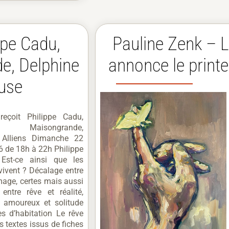
ppe Cadu,
Pauline Zenk – L
e, Delphine
annonce le prin
ouse
reçoit Philippe Cadu,
ise Maisongrande,
 Alliens Dimanche 22
 de 18h à 22h Philippe
st-ce ainsi que les
ivent ? Décalage entre
image, certes mais aussi
entre rêve et réalité,
e amoureux et solitude
s d’habitation Le rêve
s textes issus de fiches