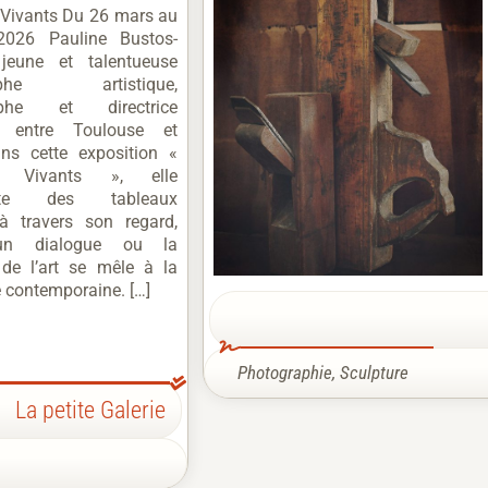
 Vivants Du 26 mars au
2026 Pauline Bustos-
 jeune et talentueuse
raphe artistique,
aphe et directrice
ue entre Toulouse et
ans cette exposition «
x Vivants », elle
préte des tableaux
 à travers son regard,
un dialogue ou la
de l’art se mêle à la
é contemporaine. […]
Photographie
,
Sculpture
La petite Galerie