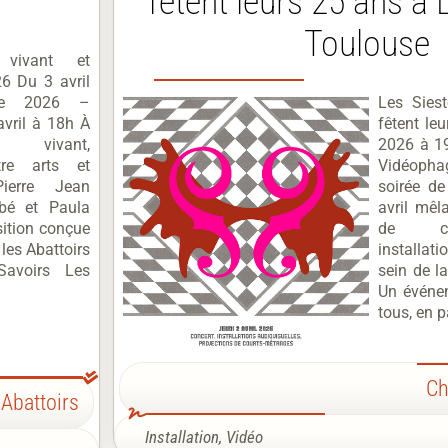
fêtent leurs 25 ans à
Toulouse
vivant et
6 Du 3 avril
re 2026 –
Les Sies
avril à 18h À
fêtent le
 vivant,
2026 à 1
tre arts et
Vidéoph
ierre Jean
soirée de
bé et Paula
avril mêl
ition conçue
de cou
 les Abattoirs
installat
Savoirs Les
sein de l
Un événem
tous, en pa
Ch
 Abattoirs
Installation
,
Vidéo