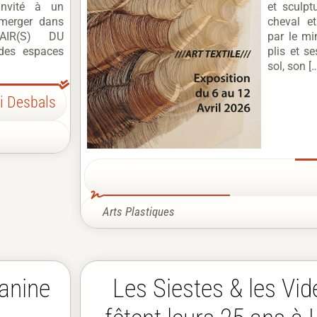
invité à un
et sculpt
mmerger dans
cheval et
AIR(S) DU
par le mi
des espaces
plis et 
sol, son [
i Desbals
Arts Plastiques
zanine
Les Siestes & les Vi