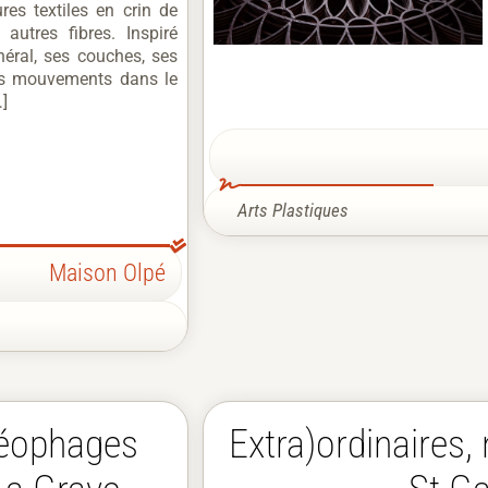
ures textiles en crin de
 autres fibres. Inspiré
néral, ses couches, ses
ses mouvements dans le
…]
Arts Plastiques
Maison Olpé
déophages
Extra)ordinaires, 