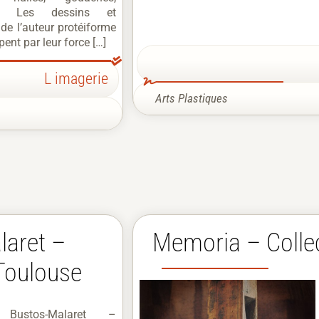
a… Les dessins et
 de l’auteur protéiforme
ent par leur force […]
L imagerie
Arts Plastiques
laret –
Memoria – Collec
Toulouse
 Bustos-Malaret –