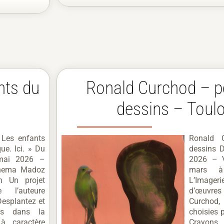
nts du
Ronald Curchod – pe
dessins – Toul
 Les enfants
Ronald C
ue. Ici. » Du
dessins 
mai 2026 –
2026 – V
Chema Madoz
mars à
h Un projet
L’Imageri
re l’auteure
d’œuvres
esplantez et
Curcho
és dans la
choisies pa
à caractère
Crayons