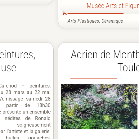
Musée Arts et Figu
Arts Plastiques
,
Céramique
intures,
Adrien de Montb
ouse
Toul
urchod – peintures,
Du 28 mars au 22 mai
ernissage samedi 28
 partir de 18h30
e présente un ensemble
 inédites de Ronald
d, soigneusement
r l’artiste et la galerie.
, huiles, gouaches,