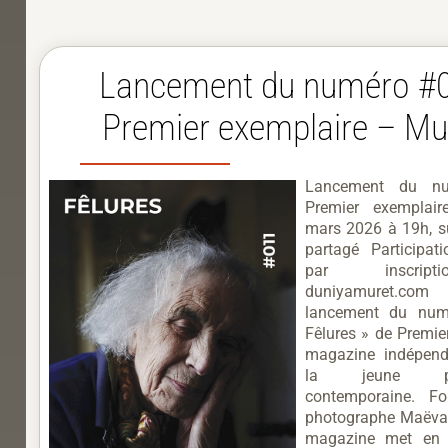
​Lancement du numéro #
Premier exemplaire – Mu
Lancement du n
Premier exemplai
mars 2026 à 19h, su
partagé Participati
par inscrip
duniyamuret.com
lancement du nu
Fêlures » de Premie
magazine indépend
la jeune pho
contemporaine. F
photographe Maëva 
magazine met en 