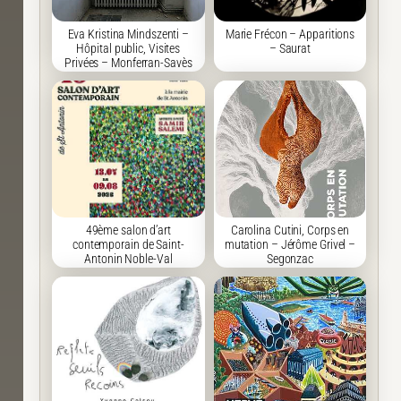
Eva Kristina Mindszenti –
Marie Frécon – Apparitions
Hôpital public, Visites
– Saurat
Privées – Monferran-Savès
49ème salon d’art
Carolina Cutini, Corps en
contemporain de Saint-
mutation – Jérôme Grivel –
Antonin Noble-Val
Segonzac