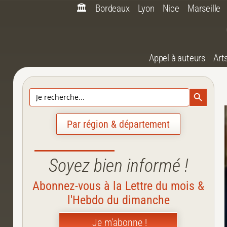
🏛️
Bordeaux
Lyon
Nice
Marseille
Appel à auteurs
Art
Search Bu
Search
for:
Par région & département
Soyez bien informé !
Abonnez-vous à la Lettre du mois &
l'Hebdo du dimanche
Je m'abonne !