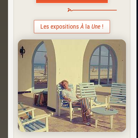
Les expositions
À
la
Une
!