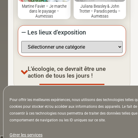
Martine Favier – Je marche
Juliana Beasley & John
dans le paysage –
Trotter – Paradis perdu –
Aumessas
Aumessas
— Les lieux d’exposition
L’écologie, ce devrait être une
action de tous les jours !
Pour offrir les meilleures expériences, nous utilisons des technologies telles q
À la Une
Appel à auteurs
Arts
cookies pour stocker et/ou accéder aux informations des appareils. Le fait de
consentir à ces technologies nous permettra de traiter des données telles que 
comportement de navigation ou les ID uniques sur ce site.
la Lettre & l’Hebdo
Gérer les services