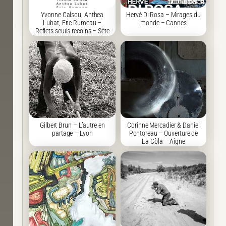
Yvonne Calsou, Anthea
Hervé Di Rosa – Mirages du
Lubat, Eric Rumeau –
monde – Cannes
Reflets seuils recoins – Sète
Gilbert Brun – L’autre en
Corinne Mercadier & Daniel
partage – Lyon
Pontoreau – Ouverture de
La Còla – Aigne