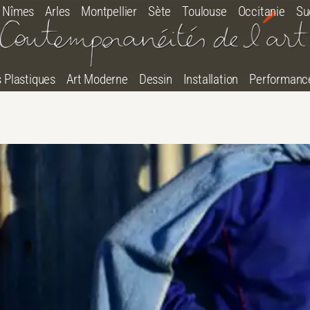
Nîmes
Arles
Montpellier
Sète
Toulouse
Occitanie
Su
s Plastiques
Art Moderne
Dessin
Installation
Performanc
tton