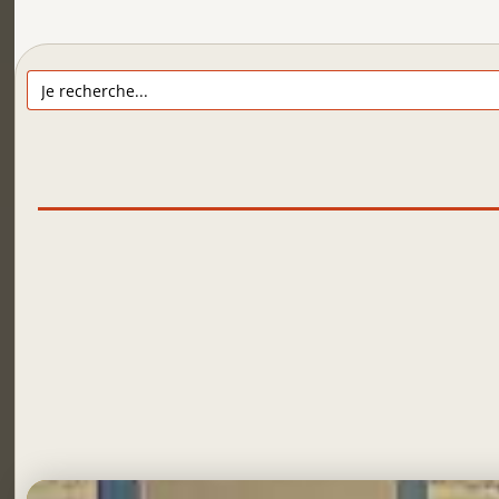
Search
for: